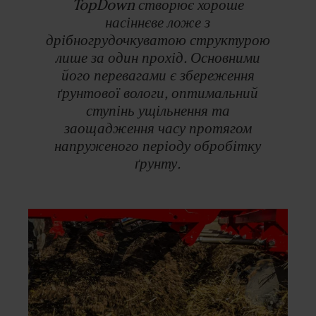
TopDown створює хороше
насіннєве ложе з
дрібногрудочкуватою структурою
лише за один прохід. Основними
його перевагами є збереження
ґрунтової вологи, оптимальний
ступінь ущільнення та
заощадження часу протягом
напруженого періоду обробітку
ґрунту.