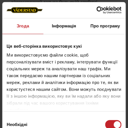
кінематичний кут на будь-якій глибині.
Водій має змогу адаптуватись до змінних умов
грунту. Для цього під час руху регулюється
інтенсивність гідравлічних вирівнювачів із
Згода
Інформація
Про програму
міліметровою точністю.
Ця веб-сторінка використовує кукі
Ми використовуємо файли cookie, щоб
персоналізувати вміст і рекламу, інтегрувати функції
соціальних мереж та аналізувати наш трафік. Ми
також передаємо нашим партнерам із соціальних
мереж, реклами й аналітики інформацію про те, як ви
користуєтеся нашим сайтом. Вони можуть поєднувати
її з іншою інформацією, яку ви їм надали або яку вони
зібрали під час вашого користування їхніми
службами.
Вибір
Внесення мінеральних добрив з
Необхідні
згоди