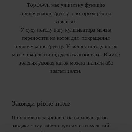
ТopDown має унікальну функцію
прикочування ґрунту в чотирьох різних
варіантах.
У суху погоду вагу культиватора можна
переносити на коток для покращення
прикочування ґрунту. У вологу погоду каток
може працювати під дією власної ваги. В дуже
вологих умовах каток можна підняти або
взагалі зняти.
Завжди рівне поле
Вирівнювачі закріплені на паралелограмі,
завдяки чому забезпечується оптимальний