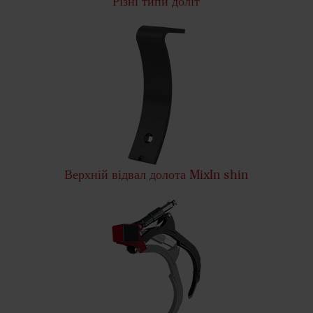
Різні типи доліт
Верхній відвал долота MixIn shin