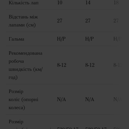
Кількість лап
10
14
18
Відстань між
27
27
27
лапами (см)
Гальма
H/P
H/P
H/P
Рекомендована
робоча
8-12
8-12
8-12
швидкість (км/
год)
Розмір
коліс (опорні
N/A
N/A
N/A
колеса)
Розмір