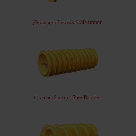
Дворядний коток SoilRunner
Сталевий коток SteelRunner