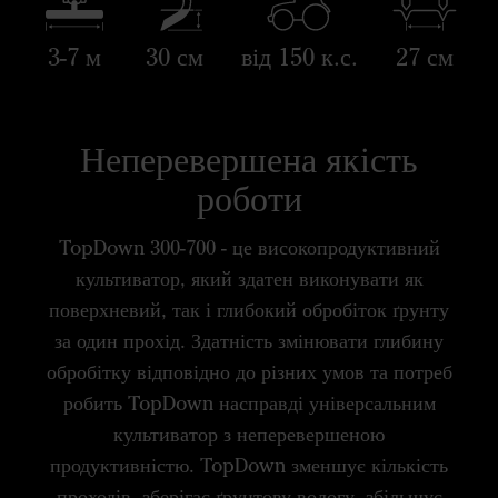
3-7 м
30 см
від 150 к.с.
27 см
Неперевершена якість
роботи
TopDown 300-700 - це високопродуктивний
культиватор, який здатен виконувати як
поверхневий, так і глибокий обробіток ґрунту
за один прохід. Здатність змінювати глибину
обробітку відповідно до різних умов та потреб
робить TopDown насправді універсальним
культиватор з неперевершеною
продуктивністю. TopDown зменшує кількість
проходів, зберігає ґрунтову вологу, збільшує