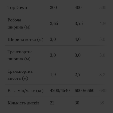
TopDown
300
400
500
Робоча
2,65
3,75
4,80
ширина (м)
Ширина котка (м)
3,0
4,0
5,0
Транспортна
3,0
3,0
3,0
ширина (м)
Транспортна
1,9
2,7
3,2
висота (м)
Вага мін/макс (кг)
4200/4540
6000/6660
6800/7
Кількість дисків
22
30
38