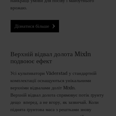
найкращі умови для посіву і майбутнього
врожаю.
Дізнатися більше
Верхній відвал долота MixIn
подвоює ефект
Усі культиватори Väderstad у стандартній
комплектації оснащуються унікальними
верхніми відвалами доліт MixIn.
Верхній відвал долота спрямовує потік ґрунту
дещо вперед, а не вгору, як зазвичай. Коли
піднята ґрунтова маса з рештками знову