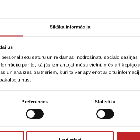
-400C/S servisa video pamācīb
Sīkāka informācija
cības palīdzēs uzturēt jūsu Väderstad Rapid 300-400C/
urai regulāri veikts serviss, nodrošinās labākus rezultā
failus
s video uzzināsiet gan par pirmssezonas apkopi, gan arī 
 personalizētu saturu un reklāmas, nodrošinātu sociālo saziņas l
ļu apkopi.
formāciju par to, kā jūs izmantojat mūsu vietni, mēs arī kopīgo
s un analīzes partneriem, kuri to var apvienot ar citu informācij
tras sezonas beigās pieteikt savu Rapid servisam un p
u pakalpojumus.
varat uzzināt šeit.
Preferences
Statistika
 Rapid 300-
Ļaut atlasi