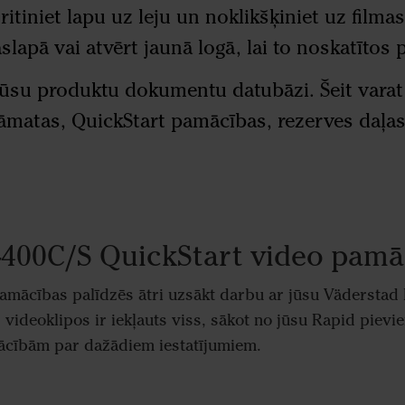
itiniet lapu uz leju un noklikšķiniet uz filmas
lapā vai atvērt jaunā logā, lai to noskatītos 
mūsu produktu dokumentu datubāzi. Šeit varat
rāmatas, QuickStart pamācības, rezerves daļ
-400C/S QuickStart video pamā
amācības palīdzēs ātri uzsākt darbu ar jūsu Väderstad
s videoklipos ir iekļauts viss, sākot no jūsu Rapid piev
ācībām par dažādiem iestatījumiem.