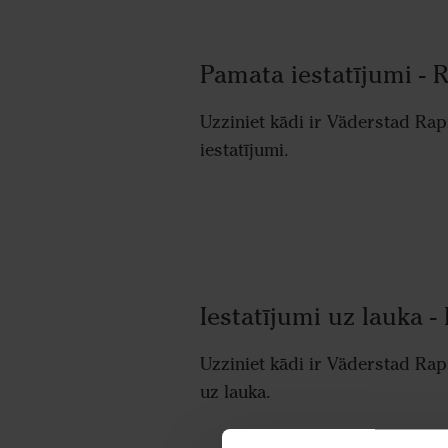
Pamata iestatījumi - 
Uzziniet kādi ir Väderstad Ra
iestatījumi.
Iestatījumi uz lauka -
Uzziniet kādi ir Väderstad Rap
uz lauka.