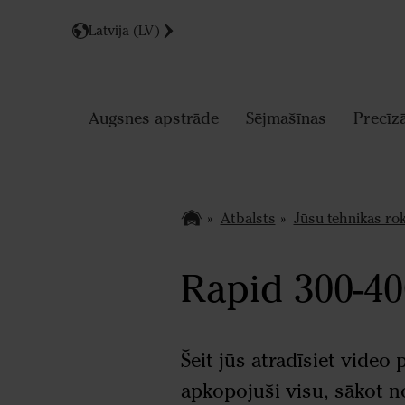
Latvija (LV)
Augsnes apstrāde
Sējmašīnas
Precīz
Atbalsts
Jūsu tehnikas ro
Rapid 300-4
Šeit jūs atradīsiet video
apkopojuši visu, sākot n