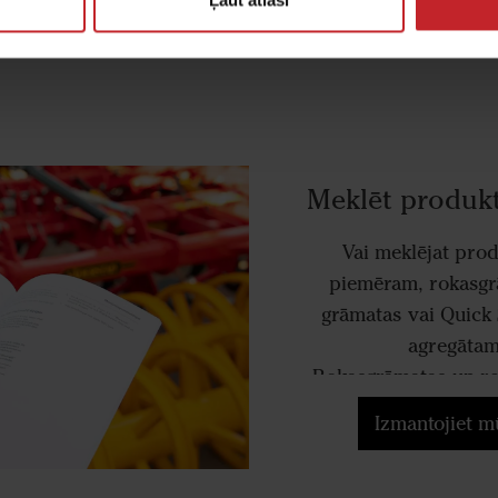
apkopi pirms jaunās
Meklēt produk
Vai meklējat pro
piemēram, rokasgr
grāmatas vai Quick
agregātam
Rokasgrāmatas un re
pieejamas visiem pro
Izmantojiet m
196