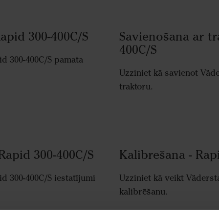
Rapid 300-400C/S
Savienošana ar tr
400C/S
pid 300-400C/S pamata
Uzziniet kā savienot Väd
traktoru.
 Rapid 300-400C/S
Kalibrešana - Rap
id 300-400C/S iestatījumi
Uzziniet kā veikt Väders
kalibrēšanu.