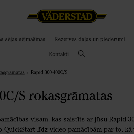
ās sējas sējmašīnas
Rezerves daļas un piederumi
Kontakti
kasgrāmatas
Rapid 300-400C/S
00C/S rokasgrāmatas
 pamācības visam, kas saistīts ar jūsu Rapid 
o QuickStart līdz video pamācībām par to, kā 