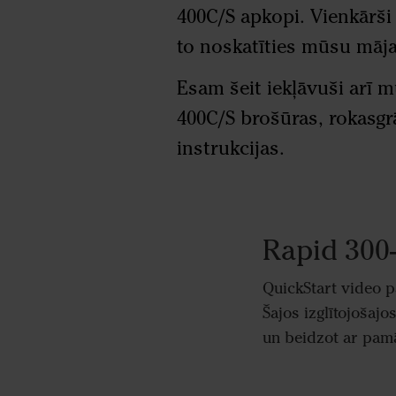
400C/S apkopi. Vienkārši r
to noskatīties mūsu mājas
Esam šeit iekļāvuši arī 
400C/S brošūras, rokasg
instrukcijas.
Rapid 300
QuickStart video p
Šajos izglītojošajo
un beidzot ar pam