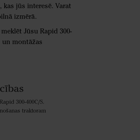
, kas jūs interesē. Varat
pilnā izmērā.
 meklēt Jūsu Rapid 300-
as un montāžas
cības
 Rapid 300-400C/S.
ienošanas traktoram