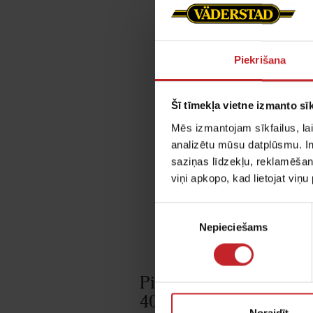
Rapid 300
Piekrišana
Servisa video pamā
stāvoklī. Mašīna, k
Šī tīmekļa vietne izmanto sīk
Šajos izglītojošajo
Mēs izmantojam sīkfailus, lai
konkrētu Rapid da
analizētu mūsu datplūsmu. In
saziņas līdzekļu, reklamēšana
Mēs arī iesakām ka
viņi apkopo, kad lietojat viņ
Vairāk par servisu 
Piekrišanas
Nepieciešams
izvēle
Pirmssezonas apkope:
400C/S
Noraidīt