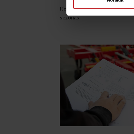
Uzziniet, kā veikt jūsu Rapid 
sezonas.