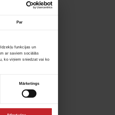
as
Par
S vislabākajā
tus un kalpos ilgāk.
to, kā veikt
īdzekļu funkcijas un
jam ar saviem sociālās
u, ko viņiem sniedzat vai ko
ārbaudei.
Mārketings
Atļaut visu