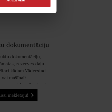
tu dokumentāciju
duktu dokumentāciju,
āmatas, rezerves daļu
 Start kādam Väderstad
 vai mašīnai?
zerves daļu grāmatas ir
duktiem, ko ražojam kopš
ūsu meklētāju!
2. gada.