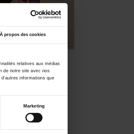
À propos des cookies
nnalités relatives aux médias
ernysk
on de notre site avec nos
ch Farm
 d'autres informations que
t, Kyiv – Ukraine
 hectares
 et riz
Marketing
 F