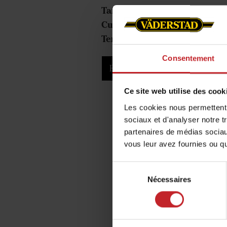
Taille exploitation:
700 hecta
Cultures:
Blé, orge, maïs, tour
Tempo:
Väderstad Tempo F
Consentement
En apprendre plus
Ce site web utilise des cook
Les cookies nous permettent d
sociaux et d'analyser notre t
partenaires de médias sociaux
vous leur avez fournies ou qu'
Sélection
Nécessaires
du
consentement