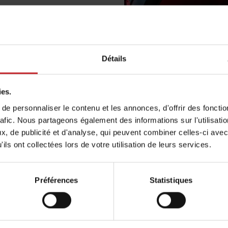
res
nesols et sarrasin
Détails
ies.
e personnaliser le contenu et les annonces, d'offrir des fonctio
Agriculteur:
Valeriy Ch
rafic. Nous partageons également des informations sur l'utilisati
Entreprise:
Zapovit Ilyi
, de publicité et d'analyse, qui peuvent combiner celles-ci avec
Location:
Obukhiv distric
ils ont collectées lors de votre utilisation de leurs services.
Taille exploitation:
1200
Cultures:
Maïs, blé, colza
Préférences
Statistiques
Tempo:
Väderstad Tempo
En apprendre plus