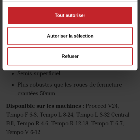
Tout autoriser
Autoriser la sélection
Roues de fermeture larges 50mm
Refuser
Terres légères
Semis superficiel
Plus robustes que les roues de fermeture
crantées 50mm
Disponible sur les machines :
Proceed V24,
Tempo F 6-8, Tempo L 8-24, Tempo L 8-32 Central
Fill, Tempo R 4-6, Tempo R 12-18, Tempo T 6-7,
Tempo V 6-12