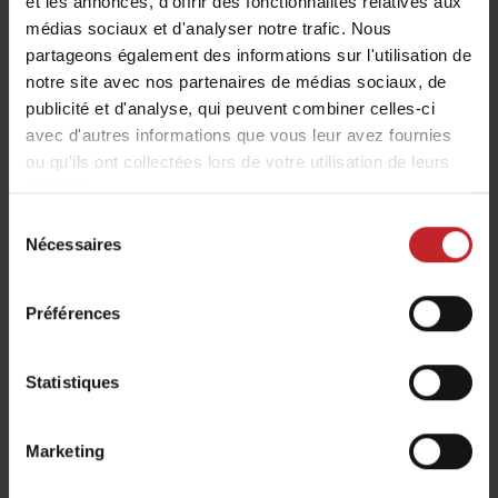
et les annonces, d'offrir des fonctionnalités relatives aux
Semis direct
médias sociaux et d'analyser notre trafic. Nous
Semis profond
partageons également des informations sur l'utilisation de
notre site avec nos partenaires de médias sociaux, de
Disponible sur les machines:
Proceed V24,
publicité et d'analyse, qui peuvent combiner celles-ci
Tempo F 6-8, Tempo L 8-24, Tempo L 8-32 Central
avec d'autres informations que vous leur avez fournies
Fill, Tempo R 4-6, Tempo R 12-18, Tempo T 6-7,
ou qu'ils ont collectées lors de votre utilisation de leurs
services.
Tempo V 6-12
Sélection
Nécessaires
du
Roues de fermeture étoilées
consentement
Préférences
Statistiques
Marketing