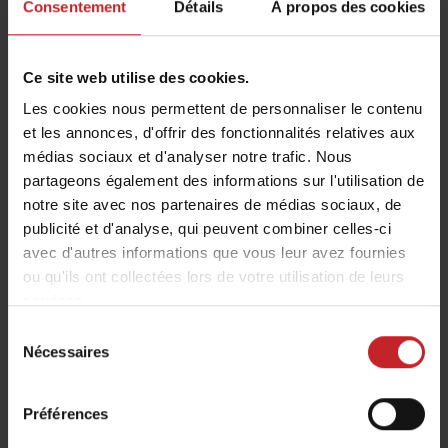
Consentement
Détails
À propos des cookies
calculateur de densité, accessible sur ordinateur,
téléphone ou tablette, directement depuis le
Ce site web utilise des cookies.
champ. Simple d'utilisation, cet outil vous permet
de planifier précisément vos semis en fonction de
Les cookies nous permettent de personnaliser le contenu
et les annonces, d'offrir des fonctionnalités relatives aux
vos besoins.
médias sociaux et d'analyser notre trafic. Nous
Choisissez votre objectif : régler la dose de semis
partageons également des informations sur l'utilisation de
en kg/ha (volume de grains) ou définir la densité
notre site avec nos partenaires de médias sociaux, de
publicité et d'analyse, qui peuvent combiner celles-ci
cible en plantes/m² (peuplement).
avec d'autres informations que vous leur avez fournies
Saisissez les données correspondant à vos
ou qu'ils ont collectées lors de votre utilisation de leurs
semences et conditions
services.
Pour affiner les résultats, indiquez le poids de
Sélection
mille grains (PMG) et le taux de germination de
Nécessaires
du
vos semences, disponibles sur le sac. Estimez
consentement
également les pertes prévues (en %) liées aux
Préférences
conditions du champ, au climat ou aux ravageurs,