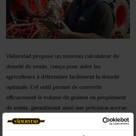
Väderstad propose un nouveau calculateur de
densité de semis, conçu pour aider les
agriculteurs à déterminer facilement la densité
optimale. Cet outil permet de convertir
efficacement le volume de graines en peuplement
de semis, garantissant ainsi une précision accrue.
Optimisez vos semis grâce à notre nouveau