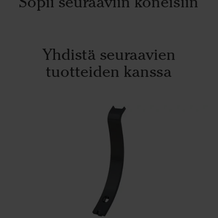
Sopii seuraaviin koneisiin
Yhdistä seuraavien
tuotteiden kanssa