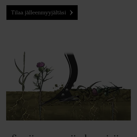
Tilaa jälleenmyyjältäsi