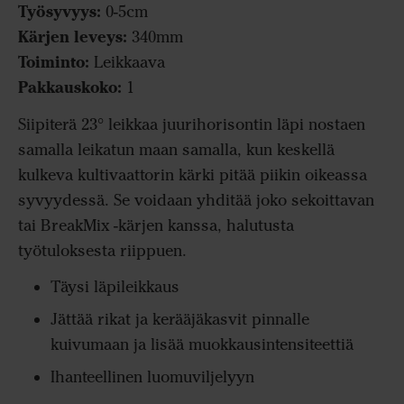
Työsyvyys:
0-5cm
Kärjen leveys:
340mm
Toiminto:
Leikkaava
Pakkauskoko:
1
Siipiterä 23° leikkaa juurihorisontin läpi nostaen
samalla leikatun maan samalla, kun keskellä
kulkeva kultivaattorin kärki pitää piikin oikeassa
syvyydessä. Se voidaan yhditää joko sekoittavan
tai BreakMix -kärjen kanssa, halutusta
työtuloksesta riippuen.
Täysi läpileikkaus
Jättää rikat ja kerääjäkasvit pinnalle
kuivumaan ja lisää muokkausintensiteettiä
Ihanteellinen luomuviljelyyn