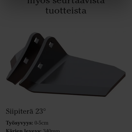
tuotteista
Siipiterä 23°
Työsyvyys:
0-5cm
Kärjen leveys:
340mm