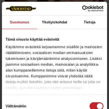
Suostumus
Yksityiskohdat
Tietoja
Tämä sivusto käyttää evästeitä
Käytämme evästeitä tarjoamamme sisällön ja mainosten
räätälöimiseen, sosiaalisen median ominaisuuksien
tukemiseen ja kävijämäärämme analysoimiseen. Lisäksi
Pultit ja mutterit
jaamme sosiaalisen median, mainosalan ja analytiikka-
koneeseesi
alan kumppaneillemme tietoja siitä, miten käytät
sivustoamme. Kumppanimme voivat yhdistää näitä
tietoja muihin tietoihin, joita olet antanut heille tai joita on
Varmista, että tilaat oikeat pultit ja mutterit
kerätty, kun olet käyttänyt heidän palvelujaan.
jokaiselle tuotteelle, väderstad-kiinnitystarvikkeet
ovat oikeankokoisia ja tehty erityisen
Suostumuksen
korrosiokestävästä materiaalista, jotta ne voivat
Välttämätön
valinta