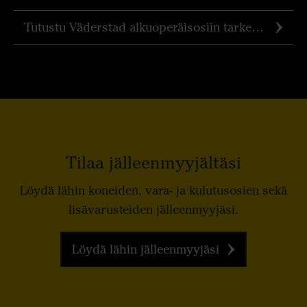
Tutustu Väderstad alkuoperäisosiin tarkemmin
Tilaa jälleenmyyjältäsi
Löydä lähin koneiden, vara- ja kulutusosien sekä
lisävarusteiden jälleenmyyjäsi.
Löydä lähin jälleenmyyjäsi