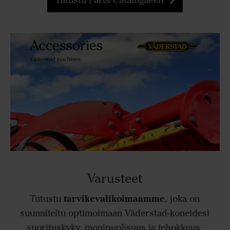
Tutustu Parts Catalogueen
Varusteet
tarvikevalikoimaamme
Tutustu
, joka on
suunniteltu optimoimaan Väderstad-koneidesi
suorituskyky, monipuolisuus ja tehokkuus.