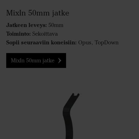
MixIn 50mm jatke
Jatkeen leveys:
50mm
Toiminto:
Sekoittava
Sopii seuraaviin koneisiin:
Opus, TopDown
MixIn 50mm jatke