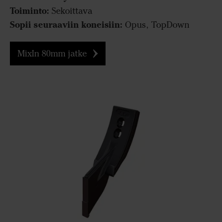
Toiminto:
Sekoittava
Sopii seuraaviin koneisiin:
Opus, TopDown
MixIn 80mm jatke