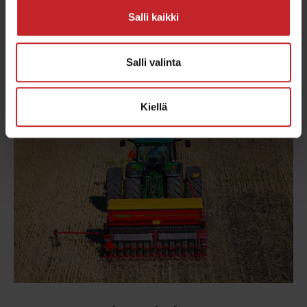
maaprofiilin täysi läpileikkaus jo 2-3 com:n
Salli kaikki
syvyydellä.
Salli valinta
Tutustu tarkemmin
Kiellä