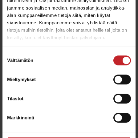
tukemiseen ja kävijämäärämme analysoimiseen. Lisäksi
jaamme sosiaalisen median, mainosalan ja analytiikka-
alan kumppaneillemme tietoja siitä, miten käytät
Tutustu tarkemmin
sivustoamme. Kumppanimme voivat yhdistää näitä
tietoja muihin tietoihin, joita olet antanut heille tai joita on
kerätty, kun olet käyttänyt heidän palvelujaan.
Suostumuksen
Välttämätön
valinta
Mieltymykset
Tilastot
Markkinointi
Ultra-matala muokkaus
Ultramatalalla muokkausmenetelmälllä saavutetaan