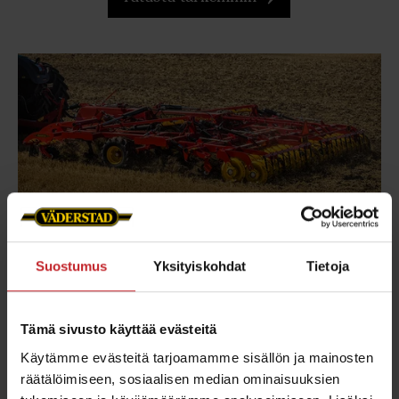
Suostumus
Yksityiskohdat
Tietoja
Minimimuokkaus
Tämä sivusto käyttää evästeitä
Minimimuokkaus sopii useimmille maalajeille ja
Käytämme evästeitä tarjoamamme sisällön ja mainosten
ilmastoille. Suurimmat edut saavutetaan
räätälöimiseen, sosiaalisen median ominaisuuksien
jäykemmillä mailla ja kuivemmissa oloissa.