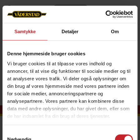
Om os
Nyheder
Nyhedsarkiv
2024
Samtykke
Detaljer
Om
International
Denne hjemmeside bruger cookies
International
Vi bruger cookies til at tilpasse vores indhold og
annoncer, til at vise dig funktioner til sociale medier og til
at analysere vores trafik. Vi deler også oplysninger om
din brug af vores hjemmeside med vores partnere inden
for sociale medier, annonceringspartnere og
analysepartnere. Vores partnere kan kombinere disse
data med andre oplysninger, du har givet dem, eller som
de har indsamlet fra din brug af deres tjenester.
Kontakt os
Samtykkevalg
Väderstad ApS
Nødvendig