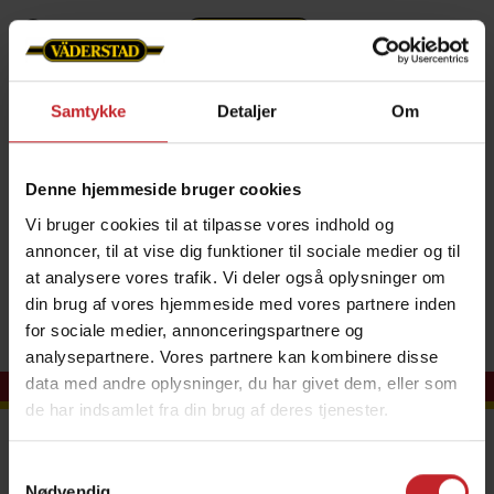
Om os
Nyheder
Nyhedsarkiv
2020
Samtykke
Detaljer
Om
International
Denne hjemmeside bruger cookies
International
Vi bruger cookies til at tilpasse vores indhold og
annoncer, til at vise dig funktioner til sociale medier og til
at analysere vores trafik. Vi deler også oplysninger om
din brug af vores hjemmeside med vores partnere inden
for sociale medier, annonceringspartnere og
analysepartnere. Vores partnere kan kombinere disse
data med andre oplysninger, du har givet dem, eller som
de har indsamlet fra din brug af deres tjenester.
Kontakt os
Samtykkevalg
Väderstad ApS
Nødvendig