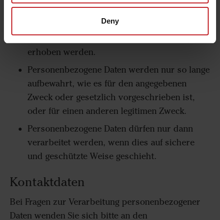
korrekt sind und auf dem neuesten Stand
gehalten werden.
Deny
Die Person informieren, von welchen Daten
erhoben werden.
Personenbezogene Daten werden nur so lange
aufbewahrt, wie es für den angegebenen
Zweck oder gesetzlich vorgeschrieben ist,
oder für einen anderen legitimen Zweck.
Personenbezogene Daten dürfen nur dann
verarbeitet werden, wenn dies auf sichere
und geschützte Weise geschieht.
Kontaktdaten
Bei Fragen zur Verarbeitung personenbezogener
Daten wenden Sie sich bitte an den