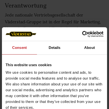
Verantwortung
Jede nationale Vertriebsgesellschaft der
Väderstad-Gruppe ist in der Regel für Marketing,
Vertrieb, Personal- und Kundenbeziehungen sowie
für marktspezifische Dienstleistungen in den
jeweiligen Märkten verantwortlich. Die nationale
Consent
Details
About
Vertriebsgesellschaft ist daher auch für die
Verarbeitung personenbezogener Daten
verantwortlich, die für diese Zwecke
This website uses cookies
vorgenommen wird. In Märkten, in denen es keine
We use cookies to personalise content and ads, to
nationale Vertriebsgesellschaft gibt, hat ein
provide social media features and to analyse our traffic.
Importeur in der Regel die gleiche Verantwortung
We also share information about your use of our site with
wie eine nationale Vertriebsgesellschaft und
our social media, advertising and analytics partners who
may combine it with other information that you’ve
übernimmt für diese Zwecke die Verantwortung
provided to them or that they’ve collected from your use
für personenbezogene Daten.
of their services.