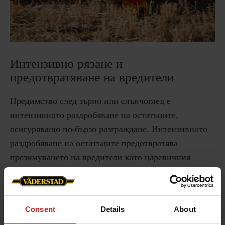
Интензивно рязане и
предотвратяване на вредители
Предимство след зърно или слънчоглед е
интензивното раздробяване на остатъците,
осигуряващо по-бързо разграждане. Интензивното
раздробяване на остатъците предотвратява
презимуването на вредители като царевичния
стъблопробивач и увреждането на следващата
култура.
Consent
Details
About