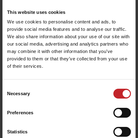
This website uses cookies
We use cookies to personalise content and ads, to
provide social media features and to analyse our traffic.
We also share information about your use of our site with
our social media, advertising and analytics partners who
may combine it with other information that you’ve
provided to them or that they’ve collected from your use
of their services.
Инкорпориране на покривна култура
Consent
Necessary
Покривните култури се накъсват и смесват
Selection
рентабилно, без да се нарушава работата на диска.
Preferences
Statistics