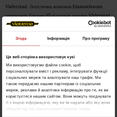
Väderstad. Логістична компанія Emanuelssons
перевозить близько 65 відсотків техніки Väderstad
у Швеції.
Згода
Інформація
Про програму
Väderstad та Emanuelssons Transport
співпрацюють з 2006 року. Транспортна компанія є
Ця веб-сторінка використовує кукі
важливим перевізником техніки Väderstad.
Ми використовуємо файли cookie, щоб
персоналізувати вміст і рекламу, інтегрувати функції
– У 2021 році ми випустили дві нові вантажівки з
соціальних мереж та аналізувати наш трафік. Ми
брендуванням Väderstad, в знак подяки за плідну
також передаємо нашим партнерам із соціальних
співпрацю, – каже Джеррі Емануельссон, керівник
мереж, реклами й аналітики інформацію про те, як ви
фінансового відділу Emanuelssons Transport.
користуєтеся нашим сайтом. Вони можуть поєднувати
її з іншою інформацією, яку ви їм надали або яку вони
З заводу Väderstad вантажівки Emanuelssons
зібрали під час вашого користування їхніми
вирушають у рейс кожен день. Відділ прийому
службами.