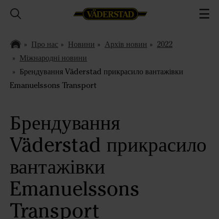
Про нас
Новини
Архів новин
2022
Міжнародні новини
Брендування Väderstad прикрасило вантажівки
Emanuelssons Transport
Брендування
Väderstad прикрасило
вантажівки
Emanuelssons
Transport