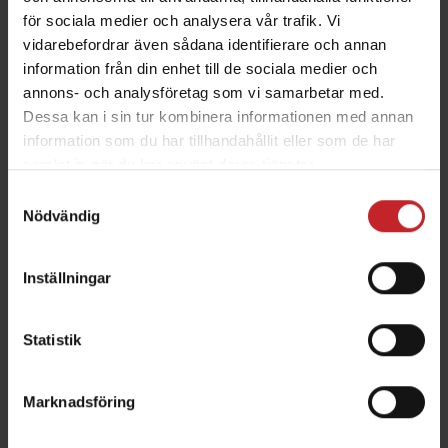
Europa. De visar imponerande resultat med
för sociala medier och analysera vår trafik. Vi
starkare plantor och en ökning i både biomassa
vidarebefordrar även sådana identifierare och annan
information från din enhet till de sociala medier och
och rotbiomassa jämfört med en modern
annons- och analysföretag som vi samarbetar med.
såmaskin – samtidigt som den kan halvera
Dessa kan i sin tur kombinera informationen med annan
utsädesmängden för spannmål.
information som du har tillhandahållit eller som de har
samlat in när du har använt deras tjänster.
– Proceed är enastående när det kommer till
Samtyckesval
precision i sådjup, radprecision,
Nödvändig
radslutsprecision och såbäddsoptimering.
Resultat är en snabb, jämn uppkomst vilket leder
Inställningar
till livskraftiga plantor där varje planta ges
förutsättningar för att nå full skördepotential,
säger Lars Thylén.
Statistik
Följ lanseringen av Proceed på
Marknadsföring
Vaderstad.com/Proceed
.