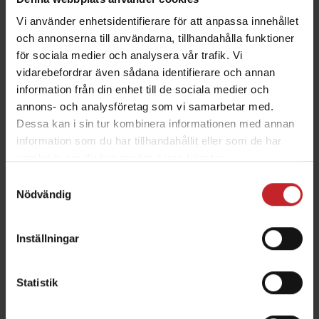
Vi använder enhetsidentifierare för att anpassa innehållet
Med fokus satt på användarvänlighet och
och annonserna till användarna, tillhandahålla funktioner
prestanda, introducerar Väderstad en ny
för sociala medier och analysera vår trafik. Vi
integrerad portal som tillgängliggör uppdaterade
vidarebefordrar även sådana identifierare och annan
instruktionsmanualer och våra populära
information från din enhet till de sociala medier och
QuickStart-filmer offline i fält.
annons- och analysföretag som vi samarbetar med.
Dessa kan i sin tur kombinera informationen med annan
information som du har tillhandahållit eller som de har
2019-11-10
samlat in när du har använt deras tjänster.
Nya NZ Mounted 500-600
Samtyckesval
Nödvändig
Väderstad lanserar en ny version av NZ Mounted
500-600. Därmed uppdateras den burna harven,
med en ny 6-meters modell, samt förstärkt
Inställningar
ramkonstruktion och ett unikt mångsidigt drag.
Statistik
2019-11-02