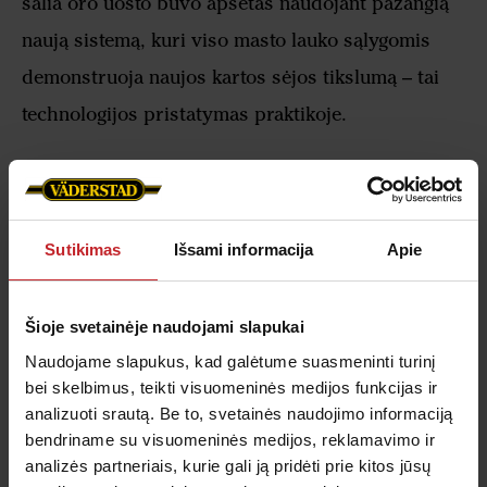
šalia oro uosto buvo apsėtas naudojant pažangią
naują sistemą, kuri viso masto lauko sąlygomis
demonstruoja naujos kartos sėjos tikslumą – tai
technologijos pristatymas praktikoje.
Väderstad turi ilgametes tradicijas pasitvirtinti
inovacijoms laukuose. Šiemet demonstracija
Sutikimas
Išsami informacija
Apie
vyksta itin matomoje vietoje – dviejuose laukuose
prie pat Hanoverio oro uosto pakilimo tako, kur
Šioje svetainėje naudojami slapukai
tūkstančiai lankytojų iš oro pirmą kartą išvys
Naudojame slapukus, kad galėtume suasmeninti turinį
naująją sėjimo sekciją. Laukuose suformuotas
bei skelbimus, teikti visuomeninės medijos funkcijas ir
Väderstad logotipas, šūkis bei naujos kartos
analizuoti srautą. Be to, svetainės naudojimo informaciją
sėjimo sekcijos iliustracija. Vieno lauko plotas –
bendriname su visuomeninės medijos, reklamavimo ir
6,75 ha, kito – 5,24 ha.
analizės partneriais, kurie gali ją pridėti prie kitos jūsų