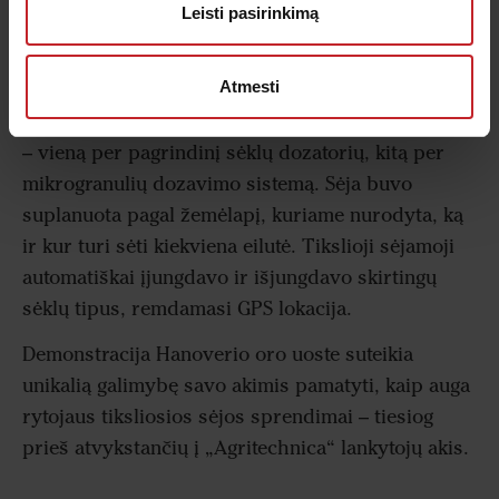
Leisti pasirinkimą
Vaizdas lauke sukurtas pasitelkus pažangią naujos
Atmesti
kartos Tempo sėjamosios elektroniką ir tikslumą.
Ši tikslioji sėjamoji vienu metu pasėjo dvi kultūras
– vieną per pagrindinį sėklų dozatorių, kitą per
mikrogranulių dozavimo sistemą. Sėja buvo
suplanuota pagal žemėlapį, kuriame nurodyta, ką
ir kur turi sėti kiekviena eilutė. Tikslioji sėjamoji
automatiškai įjungdavo ir išjungdavo skirtingų
sėklų tipus, remdamasi GPS lokacija.
Demonstracija Hanoverio oro uoste suteikia
unikalią galimybę savo akimis pamatyti, kaip auga
rytojaus tiksliosios sėjos sprendimai – tiesiog
prieš atvykstančių į „Agritechnica“ lankytojų akis.