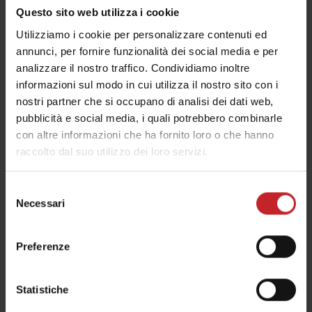
Questo sito web utilizza i cookie
ruote, riducendo la necessità di passaggi di
livellamento aggiuntivi, facendo risparmiare
Utilizziamo i cookie per personalizzare contenuti ed
annunci, per fornire funzionalità dei social media e per
tempo e carburante all'agricoltore, afferma Magnus
analizzare il nostro traffico. Condividiamo inoltre
Samuelsson, Concept Developer di Väderstad.
informazioni sul modo in cui utilizza il nostro sito con i
La nuova forma conica MixIn, che è una novità per
nostri partner che si occupano di analisi dei dati web,
pubblicità e social media, i quali potrebbero combinarle
il modello del 2021, offre ulteriori vantaggi per
con altre informazioni che ha fornito loro o che hanno
l'agricoltore. La parte superiore più ampia
raccolto dal suo utilizzo dei loro servizi.
dell’ancora aumenta l'intensità della miscelazione
e migliora ulteriormente la distribuzione
Selezione
longitudinale dei residui.
Necessari
del
consenso
– Con 50 mm in basso e 80 mm in alto, o 80 mm in
basso e 120 mm in alto, fornisce anche un migliore
Preferenze
sgretolamento delle zolle in terreni più pesanti. Il
nuovo sistema MixIn è un altro passo nella nostra
Statistiche
ricerca per fornire agli agricoltori le migliori