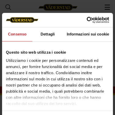
Riguardo a noi
Novità
Archivio delle novità
2021
Internazionale
Consenso
Dettagli
Informazioni sui cookie
Internazionale
Questo sito web utilizza i cookie
Utilizziamo i cookie per personalizzare contenuti ed
annunci, per fornire funzionalità dei social media e per
analizzare il nostro traffico. Condividiamo inoltre
informazioni sul modo in cui utilizza il nostro sito con i
nostri partner che si occupano di analisi dei dati web,
pubblicità e social media, i quali potrebbero combinarle
con altre informazioni che ha fornito loro o che hanno
L’importatore Väderstad per l’Italia
raccolto dal suo utilizzo dei loro servizi.