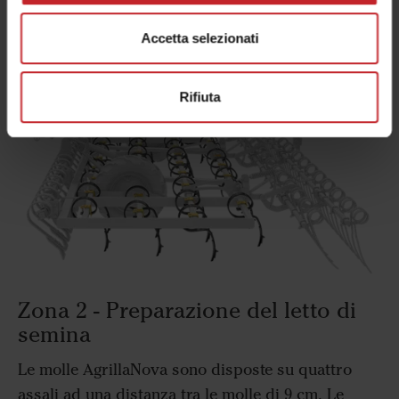
molle.
Accetta selezionati
Rifiuta
Zona 2 - Preparazione del letto di
semina
Le molle AgrillaNova sono disposte su quattro
assali ad una distanza tra le molle di 9 cm. Le