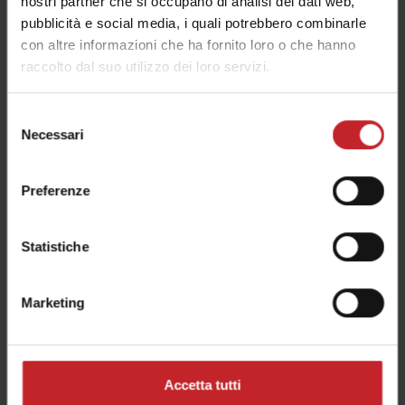
nostri partner che si occupano di analisi dei dati web,
pubblicità e social media, i quali potrebbero combinarle
con altre informazioni che ha fornito loro o che hanno
raccolto dal suo utilizzo dei loro servizi.
Selezione
Necessari
del
consenso
Preferenze
Statistiche
Zona 1 - Livellamento
Marketing
La livella idraulica leggera CrossBoard Light
spiana il terreno ed effettua una coltivazione
intensiva, assicurando la disgregazione delle zolle
Accetta tutti
e il livellamento del terreno, prima dell'erpice a