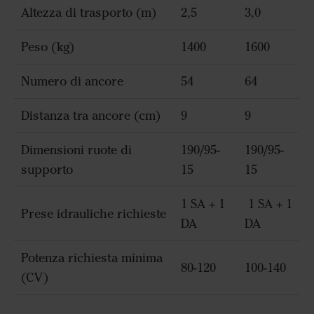
Altezza di trasporto (m)
2,5
3,0
Peso (kg)
1400
1600
Numero di ancore
54
64
Distanza tra ancore (cm)
9
9
Dimensioni ruote di
190/95-
190/95-
supporto
15
15
1 SA + 1
1 SA + 1
Prese idrauliche richieste
DA
DA
Potenza richiesta minima
80-120
100-140
(CV)