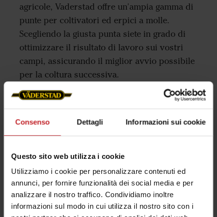
agricole, Vaderstad offre un'ampia gamma di
punte per coltivatori ed erpici a molle.
Scegliendo la giusta punta siete in grado di
ottimizzare il risultato di lavoro sui vostri
campi, assicurando il miglior avvio possibile
per la coltura successiva.
Per saperne di più
Consenso
Dettagli
Informazioni sui cookie
Questo sito web utilizza i cookie
Utilizziamo i cookie per personalizzare contenuti ed
annunci, per fornire funzionalità dei social media e per
analizzare il nostro traffico. Condividiamo inoltre
Concetto del prodotto
informazioni sul modo in cui utilizza il nostro sito con i