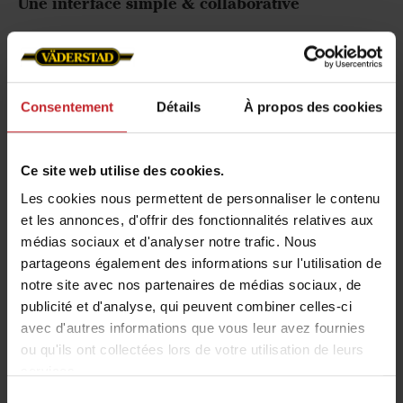
Une interface simple & collaborative
Les propriétaires de machines Väderstad
compatibles pourront créer un compte utilisateur
et accéder au portail E-Connect. Ils pourront y
Consentement
Détails
À propos des cookies
ajouter leurs machines et inviter leurs
collaborateurs à les rejoindre.
Ce site web utilise des cookies.
« Nous avons conçu E-Connect avec une interface
Les cookies nous permettent de personnaliser le contenu
intuitive et facile à utiliser, afin que les
et les annonces, d'offrir des fonctionnalités relatives aux
agriculteurs puissent accéder rapidement aux
médias sociaux et d'analyser notre trafic. Nous
données et les interpréter efficacement.
partageons également des informations sur l'utilisation de
L’intégration avec les principaux FMS est
notre site avec nos partenaires de médias sociaux, de
totalement transparente »
, ajoute David Askenteg.
publicité et d'analyse, qui peuvent combiner celles-ci
avec d'autres informations que vous leur avez fournies
Mobilité & efficacité au quotidien
ou qu'ils ont collectées lors de votre utilisation de leurs
services.
Pensé pour une utilisation mobile et flexible, E-
Sélection
Connect accompagne les agriculteurs où qu’ils