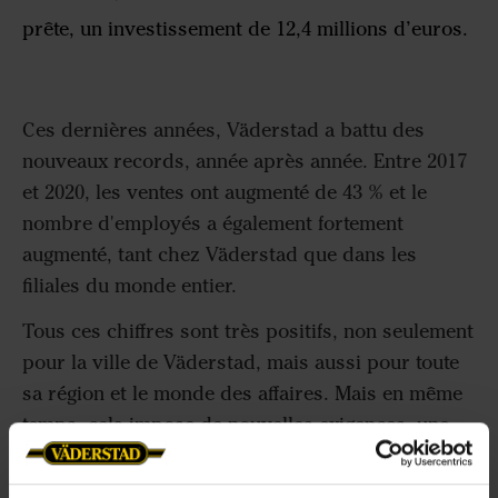
prête, un investissement de 12,4 millions d’euros.
Ces dernières années, Väderstad a battu des
nouveaux records, année après année. Entre 2017
et 2020, les ventes ont augmenté de 43 % et le
nombre d'employés a également fortement
augmenté, tant chez Väderstad que dans les
filiales du monde entier.
Tous ces chiffres sont très positifs, non seulement
pour la ville de Väderstad, mais aussi pour toute
sa région et le monde des affaires. Mais en même
temps, cela impose de nouvelles exigences, une
production croissante et des employés plus
nombreux, signifiant que nos locaux doivent