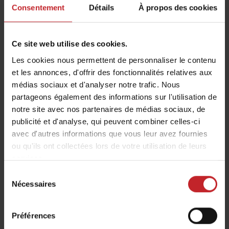
Consentement
Détails
À propos des cookies
également se développer.
« Nous avons constaté une demande
incroyablement forte pour nos machines ces
Ce site web utilise des cookies.
dernières années, des machines qui donnent aux
Les cookies nous permettent de personnaliser le contenu
agriculteurs du monde entier une possibilité
et les annonces, d'offrir des fonctionnalités relatives aux
médias sociaux et d'analyser notre trafic. Nous
d'émergence exceptionnelle. Nous espérons et
partageons également des informations sur l'utilisation de
sommes certains que nous allons continuer sur
notre site avec nos partenaires de médias sociaux, de
cette lancée, et pour continuer à croître et à
publicité et d'analyse, qui peuvent combiner celles-ci
renforcer la qualité de notre savoir-faire, nous
avec d'autres informations que vous leur avez fournies
avons décidé de construire une nouvelle
ou qu'ils ont collectées lors de votre utilisation de leurs
extension de l’usine à Väderstad », déclare Mats
services.
Båverud, PDG de Väderstad.
Sélection
Nécessaires
du
Avec cette nouvelle extension, Väderstad est en
consentement
bonne position pour faire face aux opportunités
Préférences
mais aussi aux défis qui l'attendent et peut