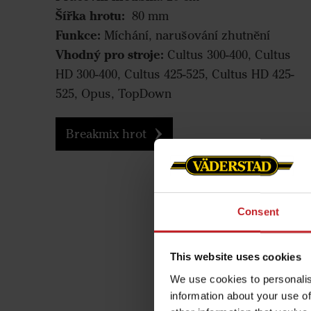
Šířka hrotu:
80 mm
Funkce:
Míchání, narušování zhutnění
Vhodný pro stroje:
Cultus 300-400, Cultus
HD 300-400, Cultus 425-525, Cultus HD 425-
525, Opus, TopDown
Breakmix hrot
Consent
This website uses cookies
We use cookies to personalis
information about your use of