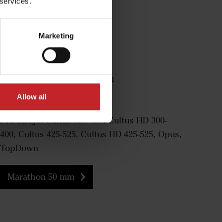
 services.
Marketing
Marathon 50 mm
Pracovní hloubka:
15-30 cm
Šířka:
50 mm
Allow all
Funkce:
Míchání
Pro stroje:
Cultus 300-400, Cultus HD 300-
400, Cultus 425-525, Cultus HD 425-525, Opus,
TopDown
Marathon 50 mm