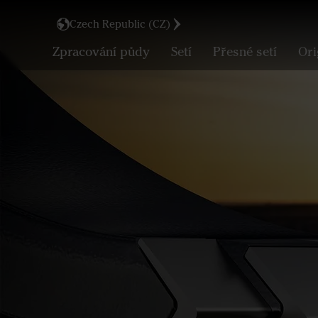
Czech Republic (CZ)
Zpracování půdy
Setí
Přesné setí
Ori