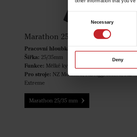
other information that you’ve
Consent
Necessary
Selection
Marathon 25/35 mm
Pracovní hloubka:
0-10 cm
Šířka:
25/35mm
Deny
Funkce:
Mělké kypření
Pro stroje:
NZ Mounted, NZ Aggressive, NZ
Extreme
Marathon 25/35 mm