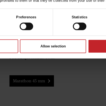
 provided to them or that they’ve collected from your use of their
Preferences
Statistics
Marathon 45 mm
Pracovní hloubka:
10 cm
Šířka:
45 mm
Allow selection
Funkce:
Mělké kypření
Pro stroje:
Rexius Twin
Marathon 45 mm