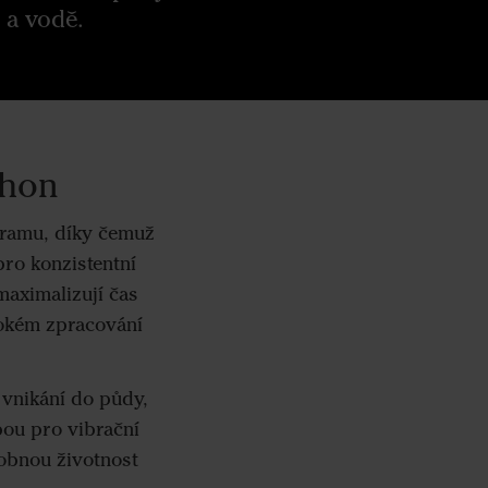
 a vodě.
thon
framu, díky čemuž
pro konzistentní
maximalizují čas
ubokém zpracování
 vnikání do půdy,
bou pro vibrační
sobnou životnost