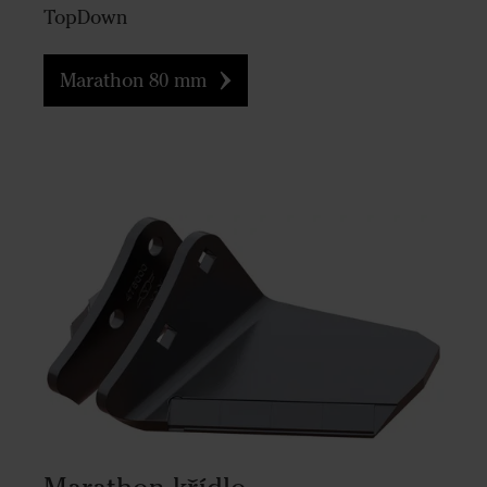
TopDown
Marathon 80 mm
Marathon křídlo