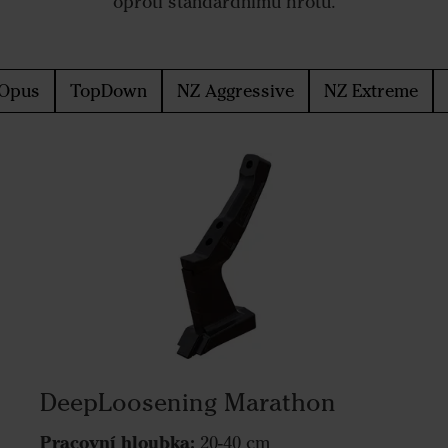
oproti standardnímu hrotu.
Opus
TopDown
NZ Aggressive
NZ Extreme
DeepLoosening Marathon
Pracovní hloubka:
20-40 cm