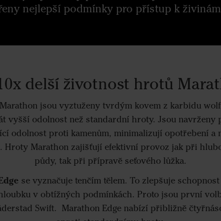
řeny nejlepší podmínky pro přístup k živinám
10x delší životnost hrotů Mara
Marathon jsou vyztuženy tvrdým kovem z karbidu wol
át vyšší odolnost než standardní hroty. Jsou navrženy 
ící odolnost proti kamenům, minimalizují opotřebení a 
. Hroty Marathon zajišťují efektivní provoz jak při hl
půdy, tak při přípravě seťového lůžka.
Edge
se vyznačuje tenčím tělem. To zlepšuje schopnost
 hloubku v obtížných podmínkách. Proto jsou první vol
Väderstad Swift. Marathon Edge nabízí přibližně čtyřná