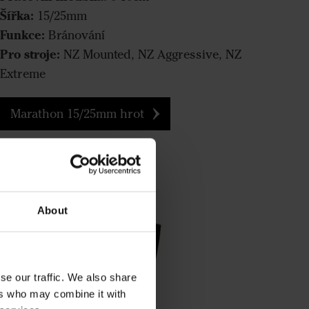
Šířka:
15/25mm
Funkce:
Bránování
Pro stroje:
NZ Mounted, NZ Aggressive, NZ
Extreme
Marathon 15/25mm hrot
About
se our traffic. We also share
ers who may combine it with