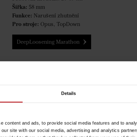
Šířka:
58 mm
Funkce:
Narušení zhutnění
Pro stroje:
Opus, TopDown
DeepLoosening Marathon
Details
e content and ads, to provide social media features and to analy
 our site with our social media, advertising and analytics partn