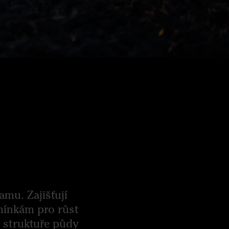
mu. Zajišťují
mínkám pro růst
 struktuře půdy