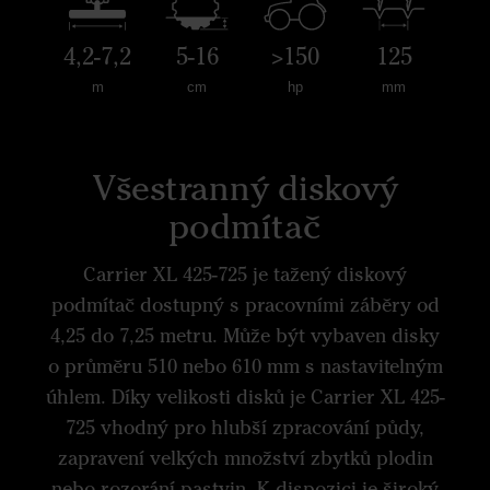
4,2-7,2
5-16
>150
125
m
cm
hp
mm
Všestranný diskový
podmítač
Carrier XL 425-725 je tažený diskový
podmítač dostupný s pracovními záběry od
4,25 do 7,25 metru. Může být vybaven disky
o průměru 510 nebo 610 mm s nastavitelným
úhlem. Díky velikosti disků je Carrier XL 425-
725 vhodný pro hlubší zpracování půdy,
zapravení velkých množství zbytků plodin
nebo rozorání pastvin. K dispozici je široký