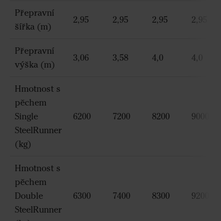
Přepravní
2,95
2,95
2,95
2,95
šířka (m)
Přepravní
3,06
3,58
4,0
4,0
výška (m)
Hmotnost s
pěchem
Single
6200
7200
8200
9000
SteelRunner
(kg)
Hmotnost s
pěchem
Double
6300
7400
8300
9200
SteelRunner