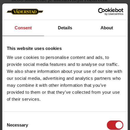
stébel zajišťující jejich rychlejší rozložení.
Hodí se také pro ekonomické drcení a
zapravení krycích plodin.
Consent
Details
About
This website uses cookies
We use cookies to personalise content and ads, to
provide social media features and to analyse our traffic.
We also share information about your use of our site with
our social media, advertising and analytics partners who
may combine it with other information that you’ve
provided to them or that they’ve collected from your use
of their services.
CrossBoard Heavy pro
Consent
perfektní urovnávání půdy
Necessary
Selection