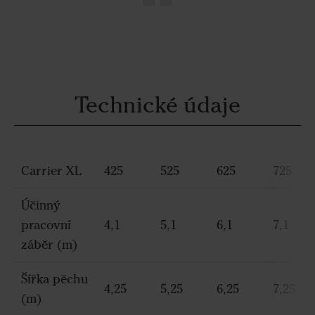
Technické údaje
Carrier XL
425
525
625
725
Účinný
pracovní
4,1
5,1
6,1
7,1
záběr (m)
Šířka pěchu
4,25
5,25
6,25
7,25
(m)