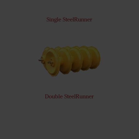
Single SteelRunner
Double SteelRunner