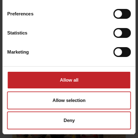
CrossBoard Heavy slouží pro drcení hrud a
Preferences
urovnávání půdy. Schopnost urovnávání je
zvýšena pomocí dvojčinné stabilizační tyče.
Statistics
Smyk CrossBoard je vybaven hlavním a
pomocným hydraulickým válcem, které
Marketing
udržují polohu jednotlivých sekcí smyku a
zajišťují tak dobře urovnaný povrch.
Allow all
Allow selection
Deny