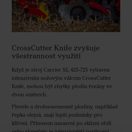
CrossCutter Knife zvyšuje
všestrannost využití
Když je stroj Carrier XL 425-725 vybaven
intenzivním nožovým válcem CrossCutter
Knife, mohou být zbytky plodin řezány ve
dvou směrech.
Plevele a drobnosemenné plodiny, například
řepka olejná, mají lepší podmínky pro
klíčení. Přínosem nasazení po sklizni obilí
nebo slunečnic je intenzivnější rozdrcení