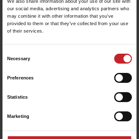
We also share information about your use of our site with
Zavlačovací prst Marathon
our social media, advertising and analytics partners who
may combine it with other information that you’ve
Průměr:
12 mm
provided to them or that they’ve collected from your use
Rozteč prstů:
125 mm
of their services.
Životnost:
Long-life
Pro stroje:
Carrier 300-400, Carrier 420-820,
Consent
Carrier 925-1225, Carrier XL 425-725, Carrier XL
Necessary
Selection
925-1225, Carrier XT 425-625 Mounted, Carrier XT
425-625 Trailed, NZ Aggressive, NZ Extreme, NZ
Preferences
Mounted, Rapid 300-400C/S, Rapid A 600-800C,
Rapid A 400-800S, Spirit 400-900C, Spirit 400-900S,
Statistics
Spirit R 300S, Swift
Marketing
Zavlačovací prst Marathon