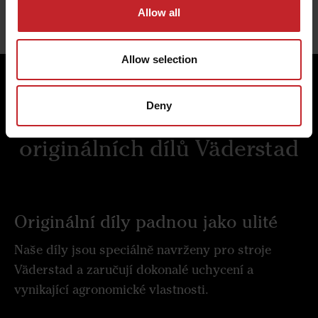
Allow all
Allow selection
Deny
Čtyři důvody pro volbu
originálních dílů Väderstad
Originální díly padnou jako ulité
Naše díly jsou speciálně navrženy pro stroje
Väderstad a zaručují dokonalé uchycení a
vynikající agronomické vlastnosti.