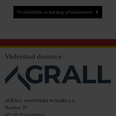
Prohlédněte si katalog příslušenství
Väderstad dovozce
AGRALL zemědělská technika a.s.
Bantice 79
671 61 Prosiměřice