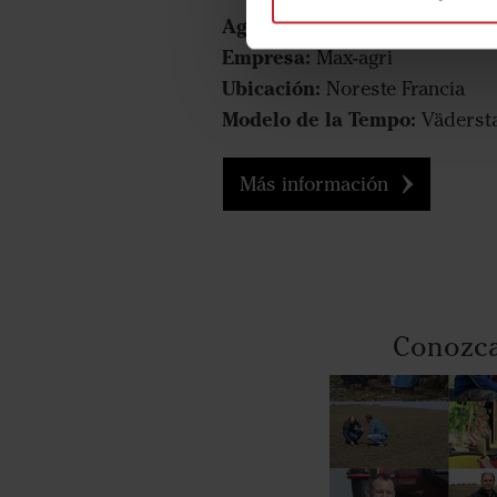
Agricultor:
Damien Max
Empresa:
Max-agri
Ubicación:
Noreste Francia
Modelo de la Tempo:
Väderst
Más información
Conozca