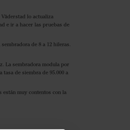
 Väderstad lo actualiza
Pad e ir a hacer las pruebas de
 sembradora de 8 a 12 hileras.
aíz. La sembradora modula por
a tasa de siembra de 95.000 a
os están muy contentos con la