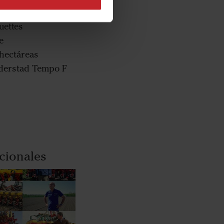
ettes
e
hectáreas
erstad Tempo F
cionales