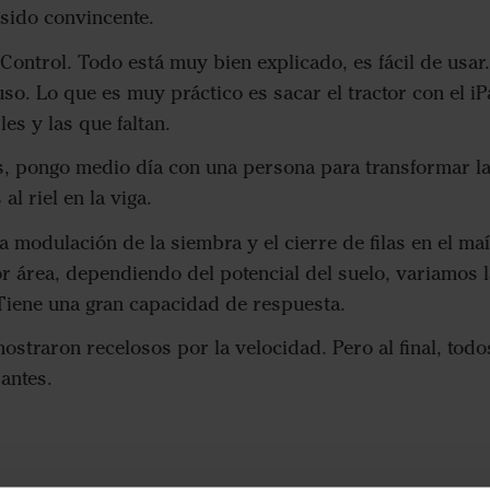
sido convincente.
Control. Todo está muy bien explicado, es fácil de usar.
uso. Lo que es muy práctico es sacar el tractor con el i
les y las que faltan.
s, pongo medio día con una persona para transformar la
al riel en la viga.
 modulación de la siembra y el cierre de filas en el m
r área, dependiendo del potencial del suelo, variamos l
 Tiene una gran capacidad de respuesta.
mostraron recelosos por la velocidad. Pero al final, tod
antes.