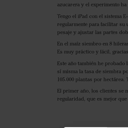
azucarera y el experimento ha 
Tengo el iPad con el sistema E-
regularmente para facilitar su 
pesaje y ajustar las partes dob
En el maíz siembro en 8 hilera
Es muy práctico y fácil, gracias 
Este año también he probado la
sí misma la tasa de siembra po
105.000 plantas por hectárea.
El primer año, los clientes se 
regularidad, que es mejor que 