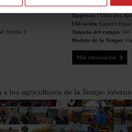
Agricultor:
Régis Gonnu
Empresa:
CUMA des Alou
Ubicación:
Eastern Franc
Tamaño del campo:
ad Tempo V
160 
Modelo de la Tempo:
Väd
Más información
 a los agricultores de la Tempo interna