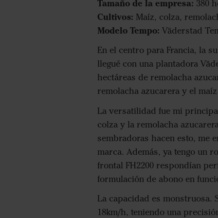
Tamaño de la empresa:
380 h
Cultivos:
Maíz, colza, remolac
Modelo Tempo:
Väderstad Te
En el centro para Francia, la s
llegué con una plantadora Väd
hectáreas de remolacha azucare
remolacha azucarera y el maíz 
La versatilidad fue mi principa
colza y la remolacha azucarera 
sembradoras hacen esto, me ent
marca. Además, ya tengo un rod
frontal FH2200 respondían per
formulación de abono en funció
La capacidad es monstruosa. S
18km/h, teniendo una precisió