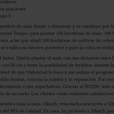
ectáreas
ha azucarera
mpo V
uperficie de maíz tiende a disminuir y se sustituye por 
erstad Tempo, para plantar 150 hectáreas de maíz, 100 
ra, a las que añadí 100 hectáreas de cultivos de cobertu
se realiza un laboreo posterior y para la colza se reali
l factor. Quería plantar el maíz con una distancia entre 
con 50 cm y tener la posibilidad de fertilizar durante l
eré de que Väderstad lo hace y me sedujo el progreso t
illo Rexius, conocía la solidez y la reputación. Por eso
fectamente a mis expectativas. Gracias al FH2200, todo
n de su suelo. Los clientes están realmente satisfechos
iembro maíz a unos 14km/h, remolacha azucarera a 12km
n del 99% de calidad. En casa, he probado a 20km/h pa