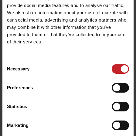
provide social media features and to analyse our traffic.
We also share information about your use of our site with
our social media, advertising and analytics partners who
Verlässliche Dosierung
may combine it with other information that you’ve
provided to them or that they’ve collected from your use
of their services.
Ein Getriebe mit 64:1 Übersetzung erlaubt es
dem Fenix III bei niedriger Drehzahl zu laufen und
eine breite Palette an Säraten zu bewerkstelligen.
Consent
Die Platzierung des Dosiermotors ausserhalb des
Necessary
Selection
Dosiergehäuses verhindert
eventuelle Verunreinigungen des Saatguts. Dank
Preferences
kraftvollem 40 Watt Antrieb wird die Saat stets
gleichmässig und verstopfungsfrei dosiert.
Statistics
Die beidseitig gespante Welle verhindert
Verschleiss und erhöht die Lebensdauer der
Marketing
Dosierwalze und dessen Schaft. Die Dosierwalzen