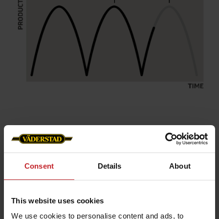
OffSet Dosierwalze
Consent
Details
About
Nicht-Offset Dosierwalze
This website uses cookies
We use cookies to personalise content and ads, to