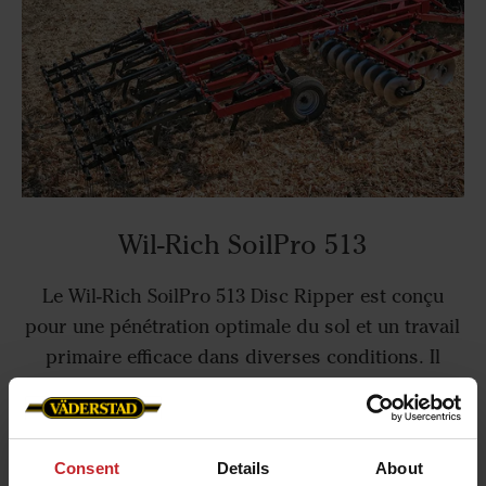
Wil-Rich SoilPro 513
Le Wil-Rich SoilPro 513 Disc Ripper est conçu
pour une pénétration optimale du sol et un travail
primaire efficace dans diverses conditions. Il
laisse une surface lisse et uniforme, idéale pour la
préparation du lit de semence, favorisant ainsi
une bonne implantation des cultures.
Consent
Details
About