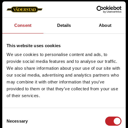
Consent
Details
About
Étant donné que les machines Väderstad
sont conçues pour durer, elles changent
souvent de propriétaire au cours de leur
This website uses cookies
longue durée de vie sur le terrain. Pour nous,
We use cookies to personalise content and ads, to
il est parfois difficile de garder une trace.
provide social media features and to analyse our traffic.
Alors, commençons par faire connaissance !
We also share information about your use of our site with
Si vous venez d'acheter une machine
our social media, advertising and analytics partners who
Väderstad d'occasion, veuillez utiliser le lien
may combine it with other information that you’ve
provided to them or that they’ve collected from your use
ci-dessous pour nous faire savoir qui vous
of their services.
êtes. Ensuite, nous pouvons commencer
notre partenariat en vous fournissant vos
contacts et mises à jour locaux de Väderstad.
Consent
Necessary
Selection