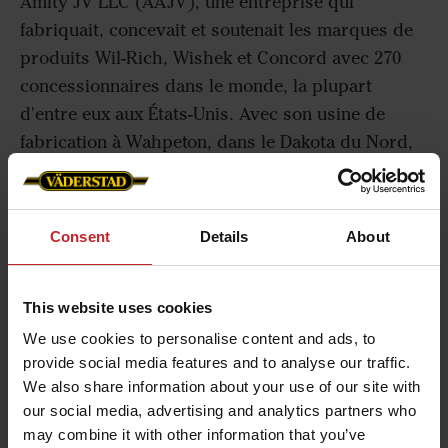
Amity JV LLC (AAJV), une entreprise qui
fabriquait, concevait et soutenait les marques de
produits Wil-Rich, Wishek et Concord avec 270
concessionnaires dans le monde, la plupart
d'entre eux aux États-Unis. Avec son usine de
fabrication à Wahpeton, dans le Dakota du Nord,
AAJV a été pleinement intégrée dans le groupe
croissant de sociétés mondiales de Väderstad
sous le nom de Vaderstad Inc.
Consent
Details
About
This website uses cookies
We use cookies to personalise content and ads, to
provide social media features and to analyse our traffic.
We also share information about your use of our site with
our social media, advertising and analytics partners who
may combine it with other information that you’ve