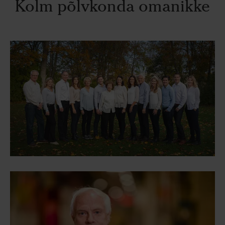
Kolm põlvkonda omanikke