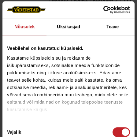
Omanik, Endine President & CEO
Nõusolek
Üksikasjad
Teave
Stark`ide perekond pälvis
aasta ettevõtjate tiitli
Veebilehel on kasutatud küpsiseid.
Kasutame küpsiseid sisu ja reklaamide
isikupärastamiseks, sotsiaalse meedia funktsioonide
pakkumiseks ning liikluse analüüsimiseks. Edastame
teavet selle kohta, kuidas meie saiti kasutate, ka oma
sotsiaalse meedia, reklaami- ja analüüsipartneritele, kes
võivad seda kombineerida muu teabega, mida olete neile
esitanud või mida nad on kogunud teiepoolse teenuste
kasutamise käigus.
Nõusoleku
Vajalik
valik