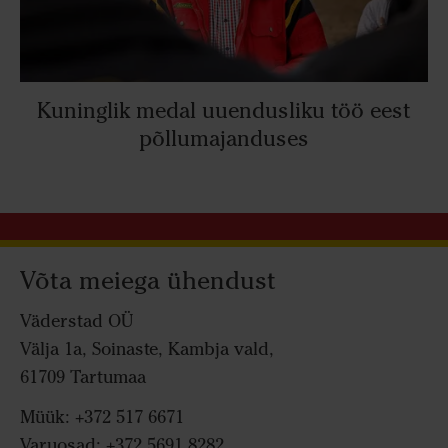
Kuninglik medal uuendusliku töö eest
põllumajanduses
Võta meiega ühendust
Väderstad OÜ
Välja 1a, Soinaste, Kambja vald,
61709 Tartumaa
Müük: +372 517 6671
Varuosad: +372 5691 8282