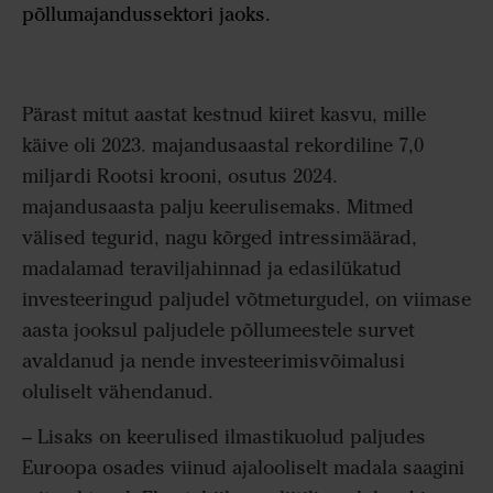
põllumajandussektori jaoks.
Pärast mitut aastat kestnud kiiret kasvu, mille
käive oli 2023. majandusaastal rekordiline 7,0
miljardi Rootsi krooni, osutus 2024.
majandusaasta palju keerulisemaks. Mitmed
välised tegurid, nagu kõrged intressimäärad,
madalamad teraviljahinnad ja edasilükatud
investeeringud paljudel võtmeturgudel, on viimase
aasta jooksul paljudele põllumeestele survet
avaldanud ja nende investeerimisvõimalusi
oluliselt vähendanud.
– Lisaks on keerulised ilmastikuolud paljudes
Euroopa osades viinud ajalooliselt madala saagini