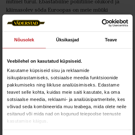
mitmel turul. Ebastabiilne poliitiline olukord ja
käimasolev sõda Euroopas on meie müüki
jätkuvalt negatiivselt mõjutanud. Pole kahtlustki,
et see on olnud keeruline aasta paljudele
põllumeestele ja kogu tööstusharule, kuid sellest
Nõusolek
Üksikasjad
Teave
hoolimata on Väderstad Group keerulises
turuolukorras endiselt stabiilne. „Jätkame
koostööd oma klientidega, et arendada masinaid,
Veebilehel on kasutatud küpsiseid.
mis aitavad neil igapäevaste väljakutsetega toime
Kasutame küpsiseid sisu ja reklaamide
tulla,“ ütleb Väderstad Groupi tegevjuht Henrik
isikupärastamiseks, sotsiaalse meedia funktsioonide
pakkumiseks ning liikluse analüüsimiseks. Edastame
Gilstring.
teavet selle kohta, kuidas meie saiti kasutate, ka oma
Kuigi paljud turud on viimasel aastal raskustes
sotsiaalse meedia, reklaami- ja analüüsipartneritele, kes
olnud, on ka erandeid, näiteks Kanada, kus
võivad seda kombineerida muu teabega, mida olete neile
esitanud või mida nad on kogunud teiepoolse teenuste
Väderstad saavutas oma Seed Hawk mudelite
kasutamise käigus.
rekordilise müügi. Järgmisel aastal lähevad
tootmisse uued tooteuuendused, nagu Väderstad