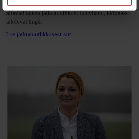
selle kohta, kuidas meie masinad ja meetodid
aitavad kaasa jätkusuutlikule tulevikule, klõpsake
alloleval lingil:
Loe jätkusuutlikkusest siit