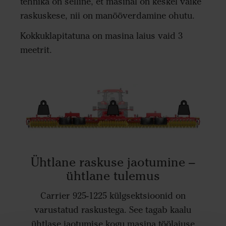
tehnika on selline, et masinal on keskel väike
raskuskese, nii on manööverdamine ohutu.
Kokkuklapitatuna on masina laius vaid 3
meetrit.
Ühtlane raskuse jaotumine –
ühtlane tulemus
Carrier 925-1225 külgsektsioonid on
varustatud raskustega. See tagab kaalu
ühtlase jaotumise kogu masina töölaiuse