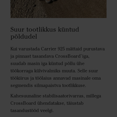
Suur tootlikkus küntud
põldudel
Kui varustada Carrier 925 mättaid purustava
ja pinnast tasandava CrossBoard`iga,
suudab masin iga küntud põllu ühe
töökorraga külvivalmiks muuta. Selle suur
töökiirus ja töölaius annavad masinale oma
segmendis silmapaistva tootlikkuse.
Kahesuunaline stabilisaatorivarras, millega
CrossBoard ühendatakse, täiustab
tasandustööd veelgi.