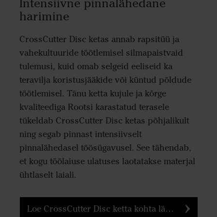
Intensiivne pinnalähedane
harimine
CrossCutter Disc ketas annab rapsitüü ja
vahekultuuride töötlemisel silmapaistvaid
tulemusi, kuid omab selgeid eeliseid ka
teravilja koristusjääkide või küntud põldude
töötlemisel. Tänu ketta kujule ja kõrge
kvaliteediga Rootsi karastatud terasele
tükeldab CrossCutter Disc ketas põhjalikult
ning segab pinnast intensiivselt
pinnalähedasel töösügavusel. See tähendab,
et kogu töölaiuse ulatuses laotatakse materjal
ühtlaselt laiali.
Loe CrossCutter Disc ketta kohta lähemalt