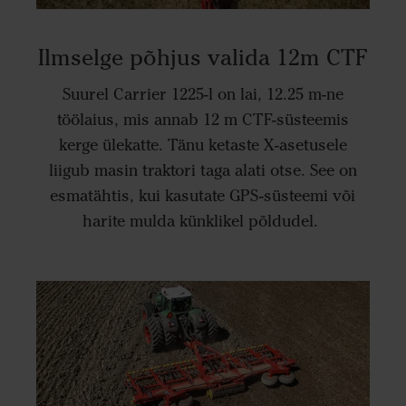
Ilmselge põhjus valida 12m CTF
Suurel Carrier 1225-l on lai, 12.25 m-ne
töölaius, mis annab 12 m CTF-süsteemis
kerge ülekatte. Tänu ketaste X-asetusele
liigub masin traktori taga alati otse. See on
esmatähtis, kui kasutate GPS-süsteemi või
harite mulda künklikel põldudel.