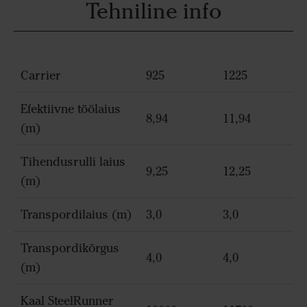
Tehniline info
Carrier
925
1225
Efektiivne töölaius
8,94
11,94
(m)
Tihendusrulli laius
9,25
12,25
(m)
Transpordilaius (m)
3,0
3,0
Transpordikõrgus
4,0
4,0
(m)
Kaal SteelRunner