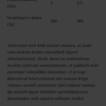
3
2-3
(DA)
Veojõutarve alates
300
400
(hj)
Väderstad teeb kõik endast oleneva, et anda
oma tootede kohta võimalikult täpset
informatsiooni. Siiski, kuna me pühendume
toodete pidevale uuendamisele, et pakkuda teile
parimaid võimalikke lahendusi, ei pruugi
käesoleval lehel esitatud info masina kõige
viimase mudeli andmetele täiel määral vastata.
Iga mudeli täpne tehniline spetsifikatsioon
kinnitatakse teile masina tellimise hetkel.