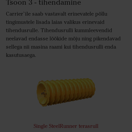
Tsoon 3 - tihendamine
Carrier`ile saab vastavalt erinevatele põllu
tingimustele lisada laias valikus erinevaid
tihendusrulle. Tihendusrulli kummleevendid
neelavad endasse löökide mõju ning pikendavad
sellega nii masina raami kui tihendusrulli enda
kasutusaega.
Single SteelRunner terasrull