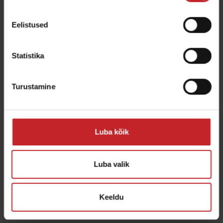
Carrier 925-1225-l on väga tugev raam, mis
tagab selle pika kasutusaja isegi kõige
Eelistused
raskemates tingimustes. Kuna masinal on
vaid mõned määrimist vajavad osad, jätab
Statistika
see rohkem aega põllul töötamiseks.
Turustamine
Luba kõik
Luba valik
Keeldu
BioDrill muudab Carrier`i