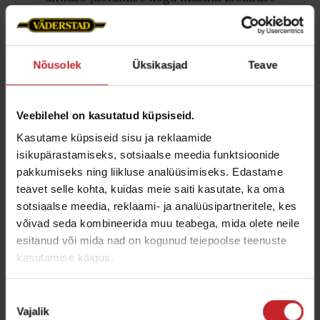
ulatuses ilma, et selleks oleks vaja kasutada
keerulisi hüdraulikalahendusi.
Nõusolek
Üksikasjad
Teave
Veebilehel on kasutatud küpsiseid.
Kasutame küpsiseid sisu ja reklaamide
isikupärastamiseks, sotsiaalse meedia funktsioonide
pakkumiseks ning liikluse analüüsimiseks. Edastame
teavet selle kohta, kuidas meie saiti kasutate, ka oma
sotsiaalse meedia, reklaami- ja analüüsipartneritele, kes
võivad seda kombineerida muu teabega, mida olete neile
esitanud või mida nad on kogunud teiepoolse teenuste
kasutamise käigus.
Tugev raam – pikk kasutusaeg
Nõusoleku
Vajalik
valik