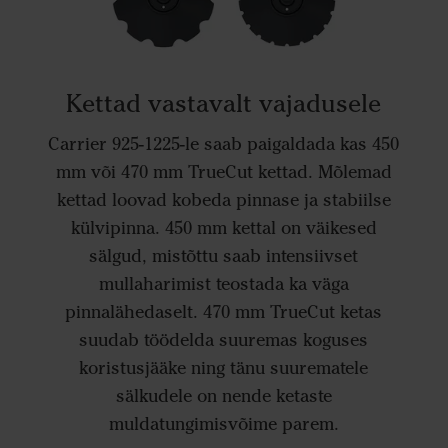
Kettad vastavalt vajadusele
Carrier 925-1225-le saab paigaldada kas 450
mm või 470 mm TrueCut kettad. Mõlemad
kettad loovad kobeda pinnase ja stabiilse
külvipinna. 450 mm kettal on väikesed
sälgud, mistõttu saab intensiivset
mullaharimist teostada ka väga
pinnalähedaselt. 470 mm TrueCut ketas
suudab töödelda suuremas koguses
koristusjääke ning tänu suurematele
sälkudele on nende ketaste
muldatungimisvõime parem.