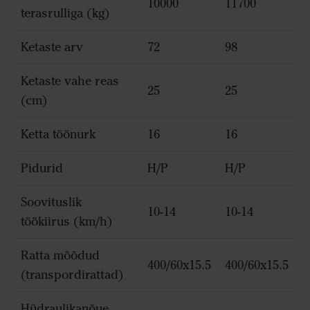
10000
11700
terasrulliga (kg)
Ketaste arv
72
98
Ketaste vahe reas
25
25
(cm)
Ketta töönurk
16
16
Pidurid
H/P
H/P
Soovituslik
10-14
10-14
töökiirus (km/h)
Ratta mõõdud
400/60x15.5
400/60x15.5
(transpordirattad)
Hüdraulikanõue