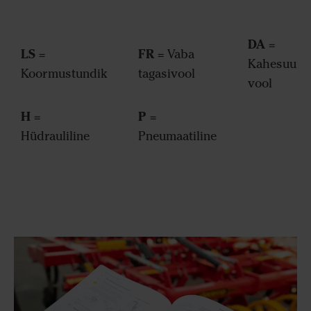
DA
=
LS
FR
=
= Vaba
Kahesuunal
Koormustundik
tagasivool
vool
H
P
=
=
Hüdrauliline
Pneumaatiline