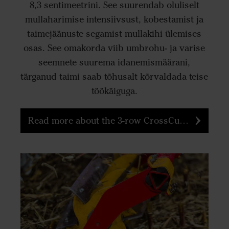
8,3 sentimeetrini. See suurendab oluliselt
mullaharimise intensiivsust, kobestamist ja
taimejäänuste segamist mullakihi ülemises
osas. See omakorda viib umbrohu- ja varise
seemnete suurema idanemismäärani,
tärganud taimi saab tõhusalt kõrvaldada teise
töökäiguga.
Read more about the 3-row CrossCutter Disc system