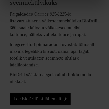
seemnekülvikuks
Paigaldades Carrier 925-1225-le
lisavarustusena väikeseemnekülviku BioDrill
360, saate külvata väikeseseemnelisi
kultuure, näiteks vahekultuure ja rapsi.
Integreeritud pinnaradar tuvastab tõhusalt
masina tegelikku kiirust, samal ajal tagab
tootlik ventilaator seemnete ühtlase
laialilaotamise.
BioDrill säästab aega ja aitab hoida mulla
niiskust.
Loe BioDrill`ist lähemalt