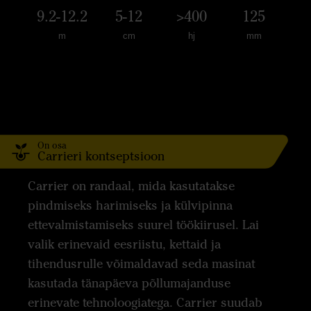
9.2-12.2
5-12
>400
125
m
cm
hj
mm
On osa
Carrieri kontseptsioon
Carrier on randaal, mida kasutatakse
pindmiseks harimiseks ja külvipinna
ettevalmistamiseks suurel töökiirusel. Lai
valik erinevaid eesriistu, kettaid ja
tihendusrulle võimaldavad seda masinat
kasutada tänapäeva põllumajanduse
erinevate tehnoloogiatega. Carrier suudab