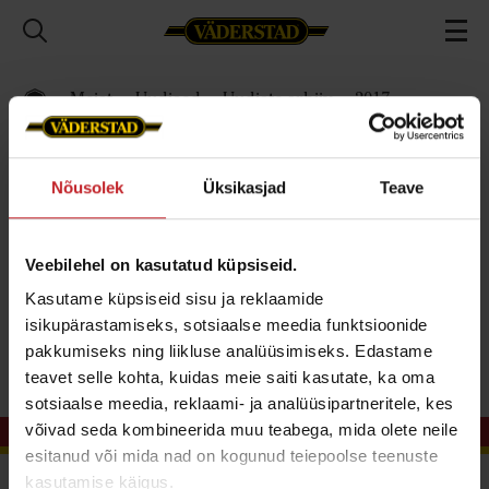
Meist
Uudised
Uudiste arhiiv
2017
Rahvusvahelised uudised
Nõusolek
Üksikasjad
Teave
Rahvusvahelised
uudised
Veebilehel on kasutatud küpsiseid.
Kasutame küpsiseid sisu ja reklaamide
isikupärastamiseks, sotsiaalse meedia funktsioonide
pakkumiseks ning liikluse analüüsimiseks. Edastame
teavet selle kohta, kuidas meie saiti kasutate, ka oma
sotsiaalse meedia, reklaami- ja analüüsipartneritele, kes
võivad seda kombineerida muu teabega, mida olete neile
esitanud või mida nad on kogunud teiepoolse teenuste
kasutamise käigus.