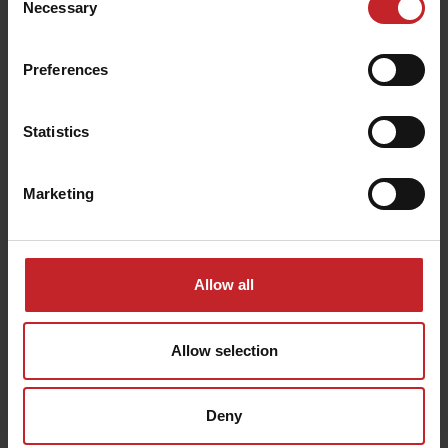
Necessary
Selection
Preferences
Statistics
Marketing
Allow all
Allow selection
Optimalizujte práci podle
Deny
charakteristiky pole