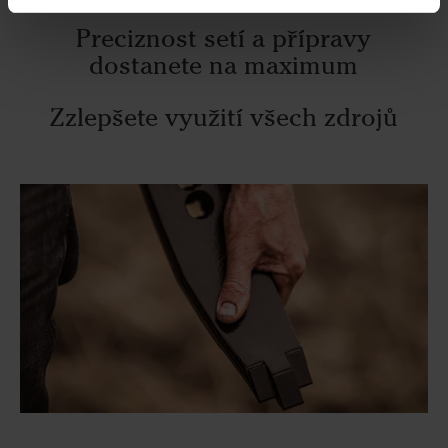
Preciznost setí a přípravy
dostanete na maximum
Zzlepšete využití všech zdrojů