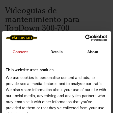
Videoguías de
mantenimiento para
TopDown 300-700
Los vídeos de mantenimiento le ayudarán a
mantener su Väderstad TopDown en perfectas
Consent
Details
About
condiciones. Una máquina que se revisa con
regularidad dará mejores resultados y durará
más. Estos vídeos instructivos pueden ser desde
This website uses cookies
guías de mantenimiento de pretemporada hasta
We use cookies to personalise content and ads, to
tutoriales en vídeo sobre cómo realizar el
provide social media features and to analyse our traffic.
mantenimiento de determinadas piezas de su
We also share information about your use of our site with
TopDown.
our social media, advertising and analytics partners who
may combine it with other information that you’ve
También le recomendamos que reserve su
provided to them or that they’ve collected from your use
TopDown para una revisión e inspección al final