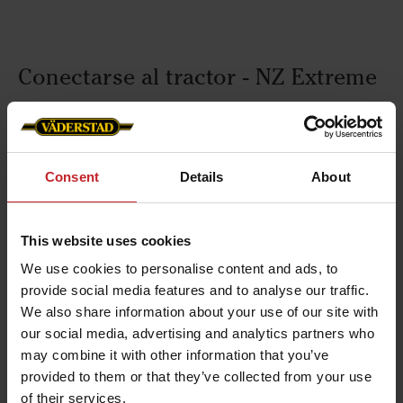
Conectarse al tractor - NZ Extreme
Aprenda a conectar su NZ Extreme al tractor.
Consent
Details
About
Ajustes de campo - NZ Extreme
This website uses cookies
Conozca los ajustes de campo de su NZ Extreme.
We use cookies to personalise content and ads, to
provide social media features and to analyse our traffic.
We also share information about your use of our site with
our social media, advertising and analytics partners who
may combine it with other information that you’ve
provided to them or that they’ve collected from your use
of their services.