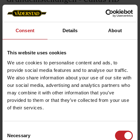
Lernen Sie die Grundeinstellungen des Cultus HD
kennen.
Consent
Details
About
This website uses cookies
Anbauen an den Traktor - Cultus
We use cookies to personalise content and ads, to
HD
provide social media features and to analyse our traffic.
We also share information about your use of our site with
Anhängen des Cultus HD an den Traktor
our social media, advertising and analytics partners who
may combine it with other information that you’ve
provided to them or that they’ve collected from your use
of their services.
Feldeinstellungen - Cultus HD
Consent
Feldeinstellungen des Cultus HD.
Necessary
Selection