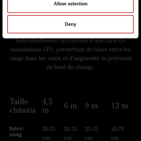
Allow selection
Coupure de sections pour une
précision accrue
Deny
Tous les éléments de binage peuvent être relevés
individuellement en fonction d'une carte de
modulations GPS, permettant de biner entre les
rangs dans les coins et d'augmenter la précision
en bout de champ.
Taille
4,5
6 m
9 m
12 m
châssis
m
Inter-
25-75
25-75
25-75
25-75
rang
cm
cm
cm
cm