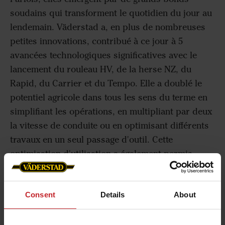
soudains qui transforment le quotidien du jour au
lendemain. Väderstad a, en plus de nombreuses
petites innovations, contribué à ce jour à 5
avancées technologiques significatives avec le
lancement du rouleau HV, de la herse NZ, du
Rapid, du Carrier et du Tempo. Elle a doublé le
potentiel agricole dans tous les sens du terme en
simplifiant les opérations, en multipliant par deux
la vitesse de conduite ou en optimisant différents
travaux en un seul passage d'outil. Cette
optimisation d'utilisation a également permis
d'obtenir un résultat final meilleur que par le
passé. C'est une situation gagnant-gagnant tant
Consent
Details
About
pour l'agriculteur que pour Väderstad.
Redessiner le paysage