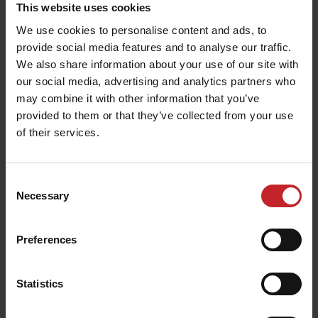
This website uses cookies
Väderstad a accentué à chaque fois le degré de
We use cookies to personalise content and ads, to
haute technologie dans le machinisme agricole et
provide social media features and to analyse our traffic.
a créé des nouvelles normes à atteindre. Le semis
We also share information about your use of our site with
our social media, advertising and analytics partners who
avec le Rapid est rapidement devenu une norme à
may combine it with other information that you’ve
laquelle d'autres techniques de semis se
provided to them or that they’ve collected from your use
comparent. Toutes ces machines ont changé la
of their services.
donne. Elles ont redessiné le paysage du
machinisme agricole. Elles peuvent effectuer en un
Consent
seul passage plusieurs travaux de sol qui,
Necessary
Selection
auparavant
auraient nécessité plusieurs outils. Ou
,
effectuer le même travail qu'avant mais deux fois
Preferences
plus vite. C'est ainsi que nous voyons l'innovation
et que celle-ci progresse.
Statistics
Focus sur l'innovation