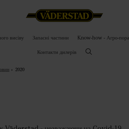
ного висіву
Запасні частини
Know-how - Агро-пор
Контакти дилерів
новин
2020
к Väderstad - незважаючи на Covid-19