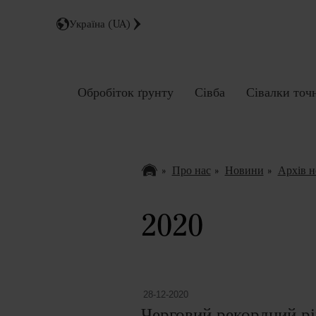
Україна (UA)
Обробіток ґрунту
Сівба
Сівалки точ
Про нас
Новини
Архів 
2020
28-12-2020
Черговий рекордний рі