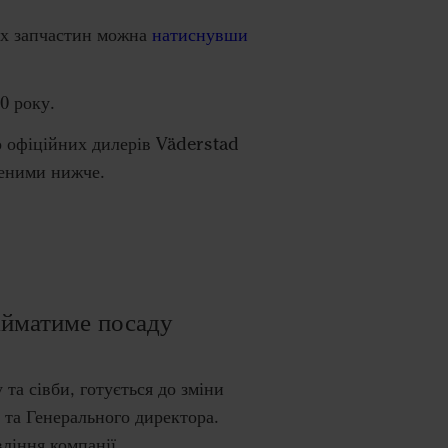
натиснувши
их запчастин можна
0 року.
о офіційних дилерів
Väderstad
деними нижче.
бійматиме посаду
та сівби, готується до зміни
 та Генерального директора.
вління компанії.