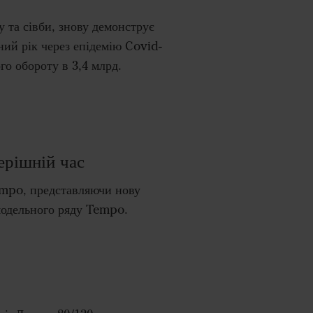
у та сівби, знову демонструє
ий рік через епідемію Covid-
о обороту в 3,4 млрд.
ерішній час
empo, представляючи нову
модельного ряду Tempo.