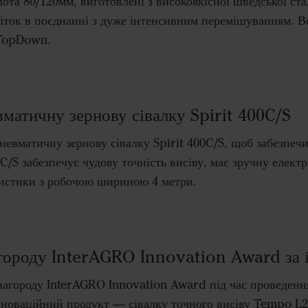
ота 80/120мм, виготовлені з високоякісної шведської ста
іток в поєднанні з дуже інтенсивним перемішуванням. 
 TopDown.
матичну зернову сівалку Spirit 400C/S
вматичну зернову сівалку Spirit 400C/S, щоб забезпечит
0C/S забезпечує чудову точність висіву, має зручну елект
ристики з робочою шириною 4 метри.
городу InterAGRO Innovation Award за 
агороду InterAGRO Innovation Award під час проведенн
новаційний продукт — сівалку точного висіву Tempo L24 