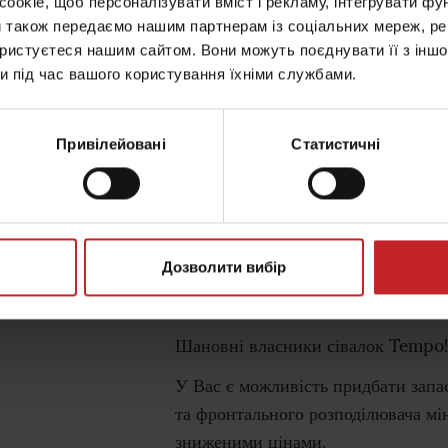
okie, щоб персоналізувати вміст і рекламу, інтегрувати фу
 входу в павільйон 3А
и також передаємо нашим партнерам із соціальних мереж, ре
ористуєтеся нашим сайтом. Вони можуть поєднувати її з іншо
чного висіву Tempo L 24 CF з завантаженням насіння в ц
и під час вашого користування їхніми службами.
Привілейовані
Статистичні
КОВИЙ ЦЕНТР, м. Київ, Броварський проспект 15
і виставки "ІнтерАгро 2020"!
Дозволити вибір
Шановні власники сівалок Tempo
У Вас є можливість придбати запа
та фронтального розподілювача мі
зниженими цінами.