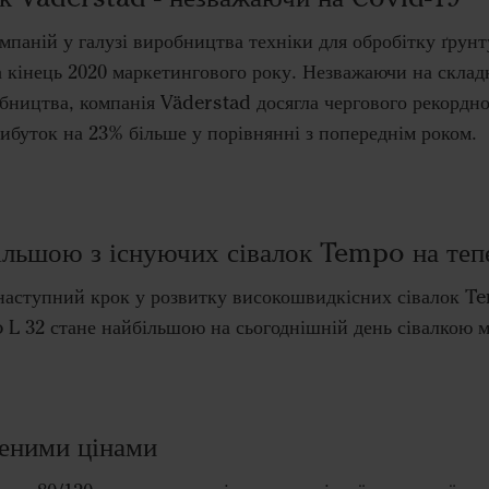
мпаній у галузі виробництва техніки для обробітку ґрунт
а кінець 2020 маркетингового року. Незважаючи на складн
бництва, компанія Väderstad досягла чергового рекордног
ибуток на 23% більше у порівнянні з попереднім роком.
ільшою з існуючих сівалок Tempo на теп
наступний крок у розвитку високошвидкісних сівалок T
L 32 стане найбільшою на сьогоднішній день сівалкою 
женими цінами