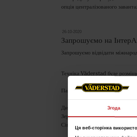
опція централізованого заванта
26-10-2020
Запрошуємо на ІнтерА
Запрошуємо відвідати міжнарод
Техніка Väderstad буде розміще
Павільйон 3С стенд № 221
Дискові культиватори Carrier 6
Згода
Зернові сівалки Rapid 400C, S
Сівалки точного висіву Tempo 
Ця веб-сторінка використо