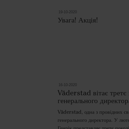
19-10-2020
Увага! Акція!
16-10-2020
Väderstad вітає третє 
генерального директор
Väderstad, одна з провідних св
генерального директора. У люто
Генрік представляє третє поколі