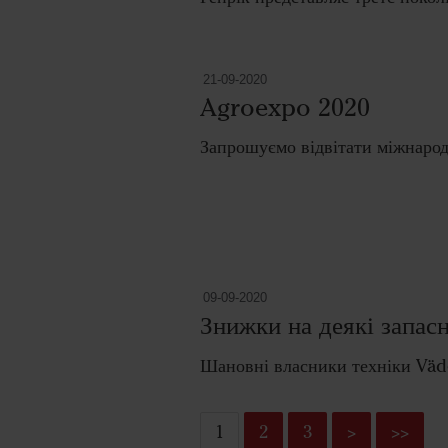
21-09-2020
Agroexpo 2020
Запрошуємо відві
т
ати міжнаро
09-09-2020
Знижки на деякі запасн
Шановні власники техніки Väd
1
2
3
>
>>