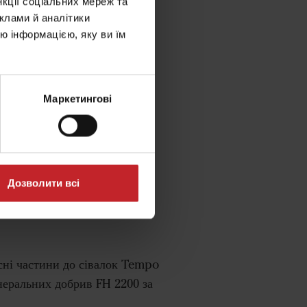
нкції соціальних мереж та
клами й аналітики
ю інформацією, яку ви їм
ентральний бункер.
Маркетингові
Дозволити всі
!
сні частини до сівалок Tempo
неральних добрив FH 2200 за