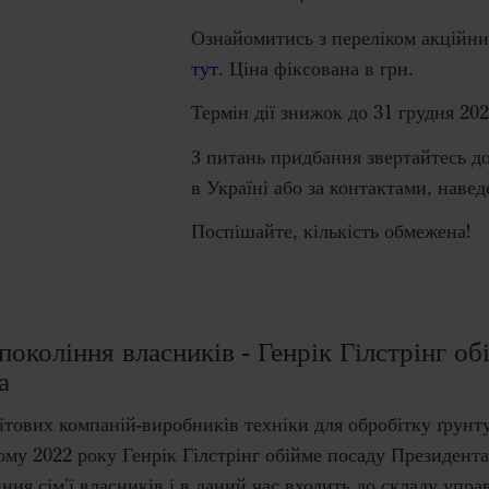
Ознайомитись з переліком акційн
тут
. Ціна фіксована в грн.
Термін дії знижок до 31 грудня 202
З питань придбання звертайтесь д
в Україні або за контактами, наве
Поспішайте, кількість обмежена!
покоління власників - Генрік Гілстрінг о
а
ітових компаній-виробників техніки для обробітку ґрунту 
му 2022 року Генрік Гілстрінг обійме посаду Президента
ння сім'ї власників і в даний час входить до складу упра