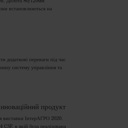
лі. Долота 80/120мм
Вони встановлюються на
и додаткові переваги під час
ронну систему управління та
інноваційний продукт
я виставки ІнтерАГРО 2020.
CSF, в якій була реалізована