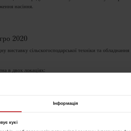
ження насіння.
гро 2020
ну виставку сільскогосподарської техніки та обладнання
на в двох локаціях:
50, Carrier 625 XL,
Інформація
pirit 600C,
F 8, Tempo L 16
вує кукі