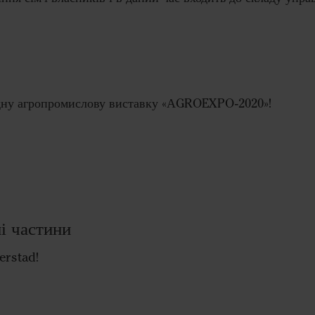
дн
у
агропромислов
у
виставк
у
«АGROEXPO-2020»
!
і частини
erstad!