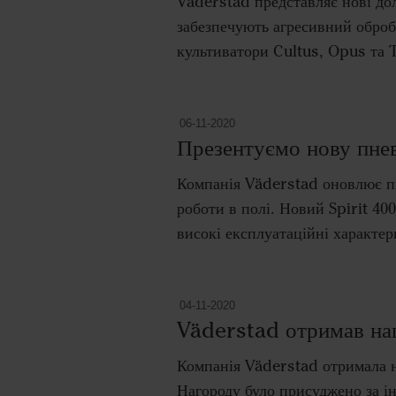
Väderstad представляє нові дол
забезпечують агресивний оброб
культиватори Cultus, Opus та
06-11-2020
Презентуємо нову пнев
Компанія Väderstad оновлює пне
роботи в полі. Новий Spirit 40
високі експлуатаційні характе
04-11-2020
Väderstad отримав на
Компанія Väderstad отримала н
Нагороду було присуджено за ін