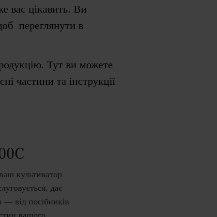
ке вас цікавить. Ви
щоб переглянути в
родукцію. Тут ви можете
сні частини та інструкції
800C
 ваш культиватор
луговується, дає
и — від посібників
астин вашого