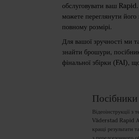
обслуговувати ваш Rapid. 
можете переглянути його 
повному розмірі.
Для вашої зручності ми т
знайти брошури, посібники
фінальної збірки (FAI), 
Посібники
Відеоінструкції з 
Väderstad Rapid A 
кращі результати т
з передсезонного о