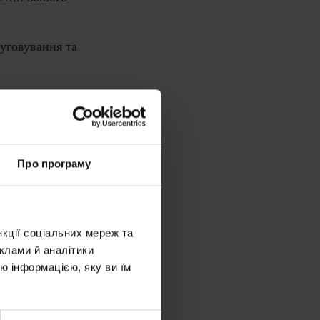
уговування та
Про програму
нкції соціальних мереж та
клами й аналітики
ю інформацією, яку ви їм