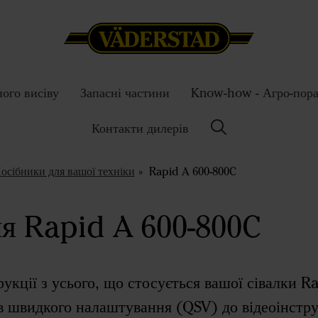
ного висіву
Запасні частини
Know-how - Агро-пор
Контакти дилерів
осібники для вашої техніки
Rapid A 600-800C
я Rapid A 600-800C
рукції з усього, що стосується вашої сівалки 
ів швидкого налаштування (QSV) до відеоінстру