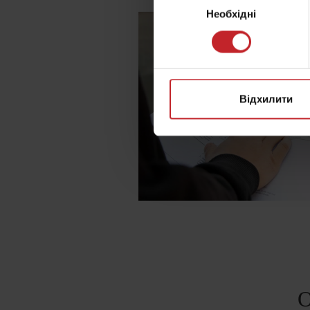
Необхідні
згоди
Відхилити
О