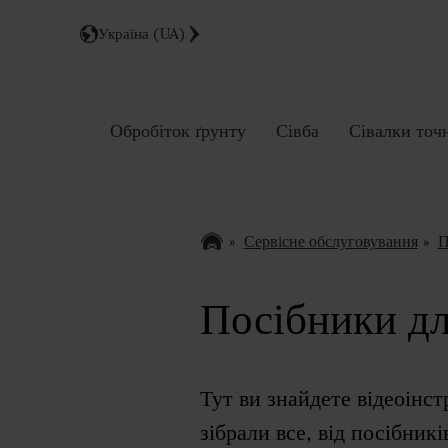
Україна (UA)
Обробіток ґрунту
Сівба
Сівалки точ
Сервісне обслуговування
П
Посібники дл
Тут ви знайдете відеоінст
зібрали все, від посібник