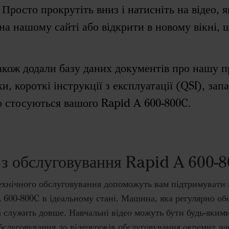
Просто прокрутіть вниз і натисніть на відео, я
на нашому сайті або відкрити в новому вікні, 
акож додали базу даних документів про нашу п
, короткі інструкції з експлуатації (QSI), запа
що стосуються вашого Rapid A 600-800C.
 з обслуговування Rapid A 600-
технічного обслуговування допоможуть вам підтримувати
600-800C в ідеальному стані. Машина, яка регулярно обс
а служить довше. Навчальні відео можуть бути будь-яким
бслуговування до відеоуроків обслуговування окремих ч