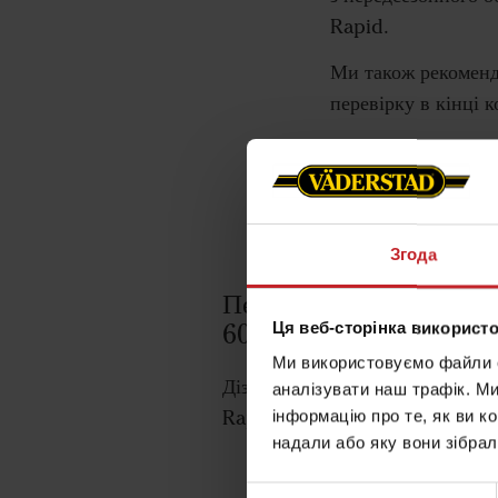
Rapid.
Ми також рекоменд
перевірку в кінці 
Дізнайтеся більше 
Згода
Передсезонне налашту
600-800C
Ця веб-сторінка використо
Ми використовуємо файли co
Дізнайтеся, як правильно нала
аналізувати наш трафік. М
Rapid перед початком сезону.
інформацію про те, як ви к
надали або яку вони зібрал
Вибір