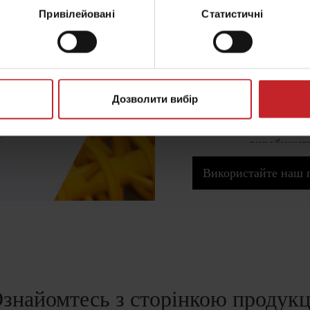
Привілейовані
Статистичні
Пошук до
Ви шукаєте інструкції,
або посібники швидког
Дозволити вибір
вашої техніки Vädersta
запасних частин досту
виробництв
Використайте наш 
знайомтесь з сторінкою продукц