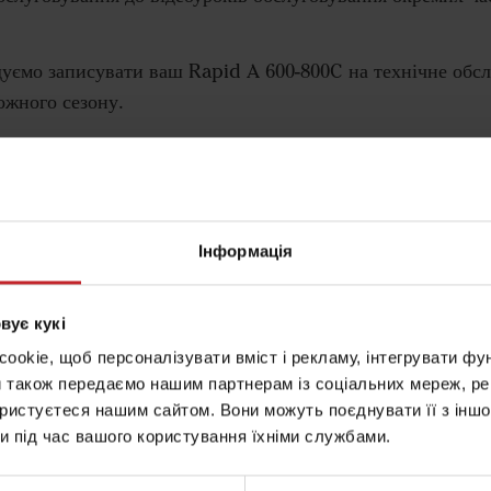
уємо записувати ваш Rapid A 600-800C на технічне обсл
кожного сезону.
про обслуговування тут.
Інформація
вання: Rapid A
вує кукі
okie, щоб персоналізувати вміст і рекламу, інтегрувати фу
штувати вашу сівалку
и також передаємо нашим партнерам із соціальних мереж, ре
ористуєтеся нашим сайтом. Вони можуть поєднувати її з іншо
и під час вашого користування їхніми службами.