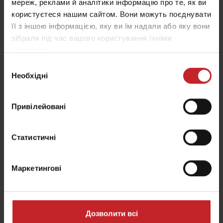
мереж, реклами й аналітики інформацію про те, як ви
користуєтеся нашим сайтом. Вони можуть поєднувати
її з іншою інформацією, яку ви їм надали або яку вони
Калібрування - FH 2200
зібрали під час вашого користування їхніми
службами.
Дізнайтеся, як відкалібрувати аплікатор для
Вибір
внесення добрив Väderstad FH 2200.
Необхідні
згоди
Привілейовані
Статистичні
Маркетингові
Дозволити всі