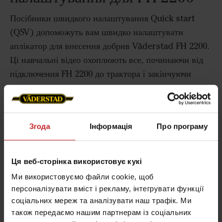
Посібники швидкого налаштування Quick start
(QSV) допоможуть вам швидко налаштувати
аплікатор для внесення добрив Väderstad FH 2200.
Ці навчальні відео охоплюють все, починаючи від
підключення FH 2200 до трактора і закінчуючи
навчальними посібниками з різних налаштувань.
Згода
Інформація
Про програму
Під'єднання до трактора - FH 2200
Ця веб-сторінка використовує кукі
Дізнайтеся, як під'єднати аплікатор для внесення
Ми використовуємо файли cookie, щоб
добрив Väderstad FH 2200 до трактора
персоналізувати вміст і рекламу, інтегрувати функції
обладнаного сівалкою точного висіву Tempo.
соціальних мереж та аналізувати наш трафік. Ми
також передаємо нашим партнерам із соціальних