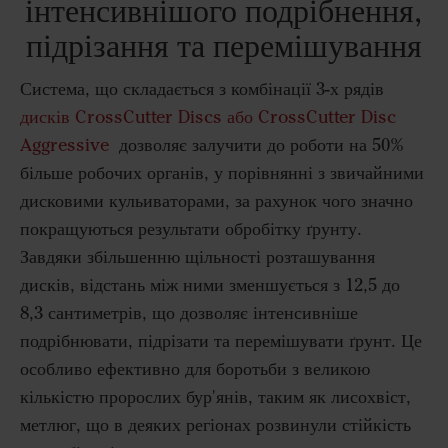
інтенсивнішого подрібнення,
підрізання та перемішування
Система, що складається з комбінації 3-х рядів
дисків CrossCutter Discs або CrossCutter Disc
Aggressive
дозволяє залучити до роботи на 50%
більше робочих органів, у порівнянні з звичайними
дисковими кульиваторами, за рахунок чого значно
покращуються результати обробітку ґрунту.
Завдяки збільшенню щільності розташування
дисків, відстань між ними зменшується з 12,5 до
8,3 сантиметрів, що дозволяє інтенсивніше
подрібнювати, підрізати та перемішувати ґрунт. Це
особливо ефективно для боротьби з великою
кількістю пророслих бур'янів, таким як лисохвіст,
метлюг, що в деяких регіонах розвинули стійкість