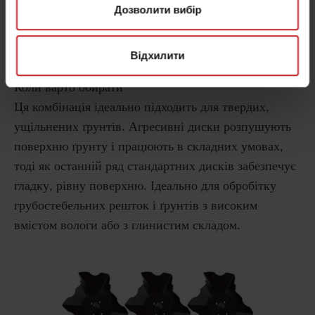
якими розташований ряд дисків CrossCutter Disc.
Дозволити вибір
Найкраще застосовувати
Відхилити
Важкі глинисті грунти
Коли варто обирати
Ця комбінація ідеально підходить для твердих,
ущільнених ґрунтів. Агресивні диски розпушують
поверхню ґрунту і працюють в складних умовах,
тоді як останній ряд стандартних дисків забезпечує
гладку, рівну поверхню. Ідеально для обробітку
грубостебельних решток і ґрунтів з високим
вмістом вологи або з глинистим складом.