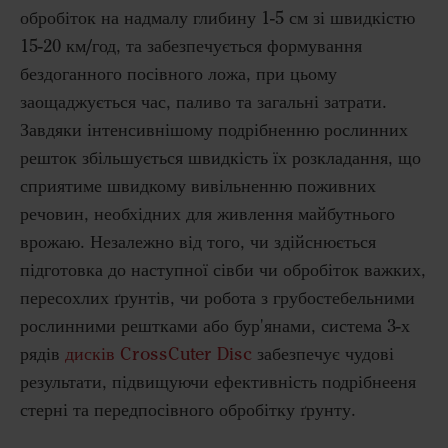
обробіток на надмалу глибину 1-5 см зі швидкістю
15-20 км/год, та забезпечується формування
бездоганного посівного ложа, при цьому
заощаджується час, паливо та загальні затрати.
Завдяки інтенсивнішому подрібненню рослинних
решток збільшується швидкість їх розкладання, що
сприятиме швидкому вивільненню поживних
речовин, необхідних для живлення майбутнього
врожаю. Незалежно від того, чи здійснюється
підготовка до наступної сівби чи обробіток важких,
пересохлих ґрунтів, чи робота з грубостебельними
рослинними рештками або бур'янами, система 3-х
рядів
дисків CrossCuter Disc
забезпечує чудові
результати, підвищуючи ефективність подрібнееня
стерні та передпосівного обробітку ґрунту.