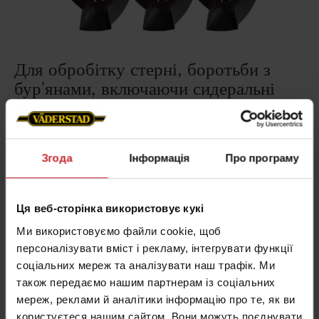
Для обробітку стерні, боротьби з
бур'янами, включаючи сидеральні
культури
Конфігурація
Згода
Інформація
Про програму
Всі три ряди обладнані стандартними дисками
CrossCutter Disc.
Ця веб-сторінка використовує кукі
Найкраще застосовувати
Ми використовуємо файли cookie, щоб
Легкі та середні ґрунти.
персоналізувати вміст і рекламу, інтегрувати функції
соціальних мереж та аналізувати наш трафік. Ми
Коли варто обирати
також передаємо нашим партнерам із соціальних
Обирайте цю комплектацію для роботи на легких
мереж, реклами й аналітики інформацію про те, як ви
користуєтеся нашим сайтом. Вони можуть поєднувати