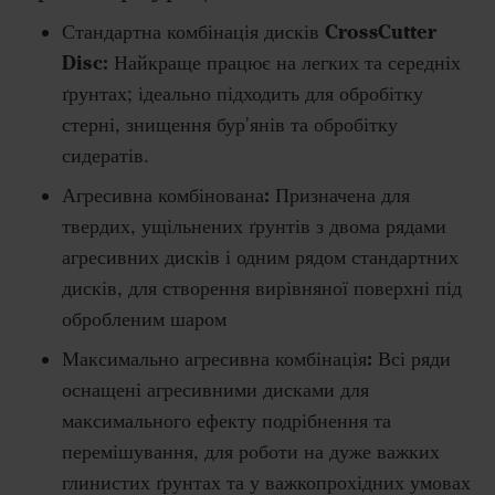
Стандартна комбінація дисків CrossCutter
Disc:
Найкраще працює на легких та середніх
ґрунтах; ідеально підходить для обробітку
стерні, знищення бур'янів та обробітку
сидератів.
Агресивна комбінована
:
Призначена для
твердих, ущільнених ґрунтів з двома рядами
агресивних дисків і одним рядом стандартних
дисків, для створення вирівняної поверхні під
обробленим шаром
Максимально агресивна комбінація:
Всі ряди
оснащені агресивними дисками для
максимального ефекту подрібнення та
перемішування, для роботи на дуже важких
глинистих ґрунтах та у важкопрохідних умовах