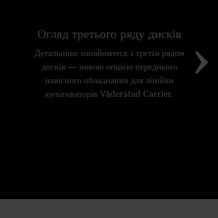
у
о
Огляд третього ряду дисків
Приєд
Детальніше ознайомтеся з третім рядом
керівни
дисків — новою опцією переднього
га у 
навісного обладнання для лінійки
поділи
культиваторів Väderstad Carrier.
культ
оснащ