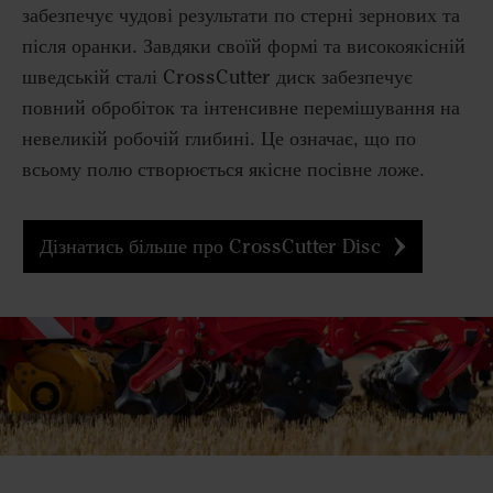
забезпечує чудові результати по стерні зернових та
після оранки. Завдяки своїй формі та високоякісній
шведській сталі CrossCutter диск забезпечує
повний обробіток та інтенсивне перемішування на
невеликій робочій глибині. Це означає, що по
всьому полю створюється якісне посівне ложе.
Дізнатись більше про CrossCutter Disc