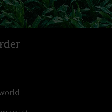
order
 world
ovi svetski