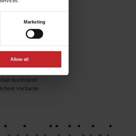
 services.
jacije za razmak
Marketing
ije sa prosečnim
sti setveu polju
Allow all
eđu sebe. Kada se
aje koeficijent
cijent varijacije