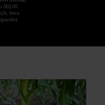
o 502,05
m/h, brza
pacitet.