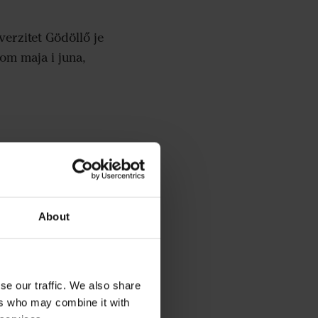
verzitet Gödöllő je
om maja i juna,
About
se our traffic. We also share
ers who may combine it with