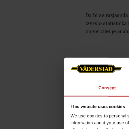
Da bi se razjasnil
izvršio statističk
univerzitet je anal
Preciznost dubine 
Duplo 0,35 %
Consent
Preskakanje 1,21 
Koeficijent varijac
This website uses cookies
We use cookies to personalis
information about your use of