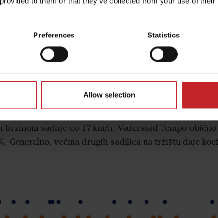
 provided to them or that they’ve collected from your use of their
arijacije razmaka biljaka
aka između biljaka, univerzitet navodi koeficijent vari
Preferences
Statistics
renje, koje se izračunava deljenjem standardne devijac
je uobičajeno korišćeno merenje za ilustraciju precizno
Allow selection
 varijacije 0 %, sve biljke imaju potpuno isti razmak izm
 brzinom sadnje do 17 km/h, Vaderstad Tempo obično d
 %. Generalno, većina drugih sadilica na tržištu daje koefi