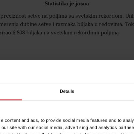
Statistika je jasna
a preciznost setve na poljima sa svetskim rekordom, Uni
a merenja dubine setve i razmaka biljaka u redovima. Tok
izirao 6 808 biljaka na svetskim rekordnim poljima.
sadnje +/- 0,5 cm
Details
%
ije 24,3 %
e content and ads, to provide social media features and to analy
 our site with our social media, advertising and analytics partn