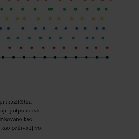
ri različitim
maju potpuno isti
ifikovano kao
 kao prihvatljivo.