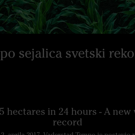
o sejalica svetski rek
5 hectares in 24 hours - A new
record
12. aprila 2017. Vaderstad Tempo je postavio n