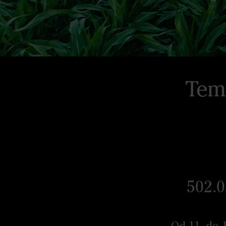
Temp
502.0
Od 11. do 