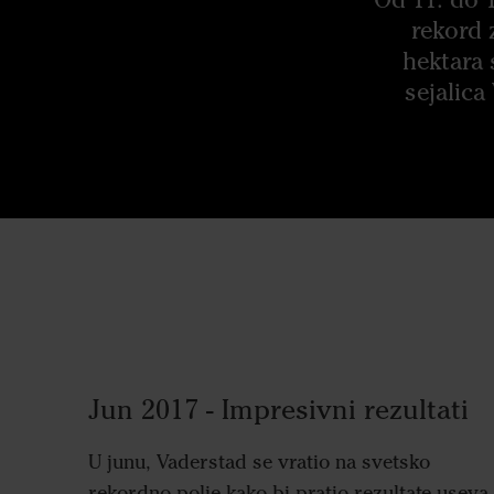
rekord 
hektara 
sejalic
Jun 2017 - Impresivni rezultati
U junu, Vaderstad se vratio na svetsko
rekordno polje kako bi pratio rezultate useva.