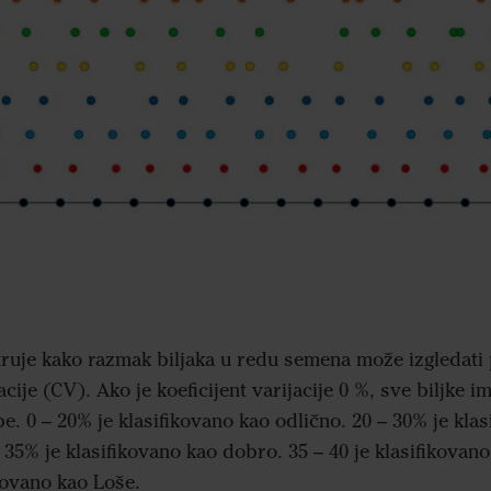
truje kako razmak biljaka u redu semena može izgledati p
acije (CV). Ako je koeficijent varijacije 0 %, sve biljke i
. 0 – 20% je klasifikovano kao odlično. 20 – 30% je klas
35% je klasifikovano kao dobro. 35 – 40 je klasifikovano
ikovano kao Loše.