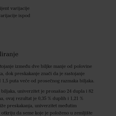
jent varijacije
varijacije ispod
liranje
stojanje između dve biljke manje od polovine
a, dok preskakanje znači da je rastojanje
 1,5 puta veće od prosečnog razmaka biljaka.
 biljaka, univerzitet je pronašao 24 dupla i 82
, ovaj rezultat je 0,35 % duplih i 1,21 %
liže preskakanja, univerzitet međutim
 otkriju da seme koje je položeno u zemljište