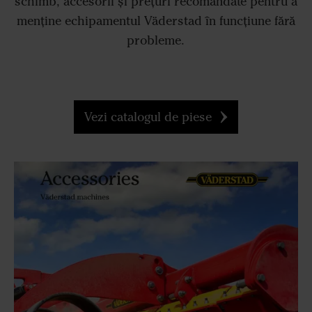
schimb, accesorii și prețuri recomandate pentru a
menține echipamentul Väderstad în funcțiune fără
probleme.
Vezi catalogul de piese