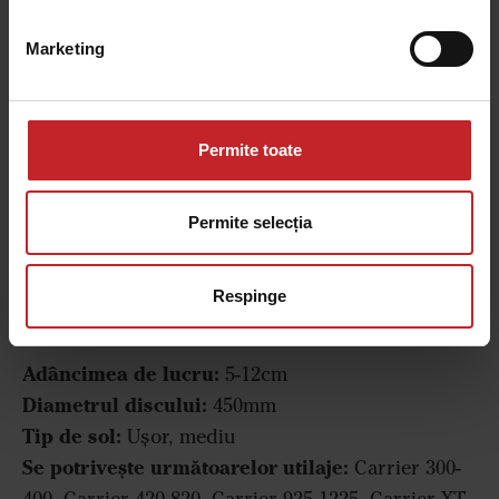
Marketing
Permite toate
Permite selecția
Respinge
Disc 450mm
Adâncimea de lucru:
5-12cm
Diametrul discului:
450mm
Tip de sol:
Ușor, mediu
Se potrivește următoarelor utilaje:
Carrier 300-