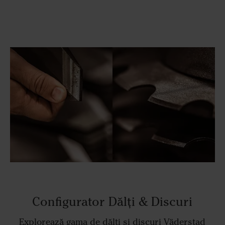
Configurator Dălți & Discuri
Explorează gama de dălți și discuri Väderstad