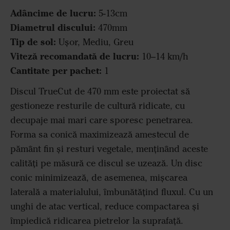
Adâncime de lucru:
5-13cm
Diametrul discului:
470mm
Tip de sol:
Ușor, Mediu, Greu
Viteză recomandată de lucru:
10–14 km/h
Cantitate per pachet:
1
Discul TrueCut de 470 mm este proiectat să
gestioneze resturile de cultură ridicate, cu
decupaje mai mari care sporesc penetrarea.
Forma sa conică maximizează amestecul de
pământ fin și resturi vegetale, menținând aceste
calități pe măsură ce discul se uzează. Un disc
conic minimizează, de asemenea, mișcarea
laterală a materialului, îmbunătățind fluxul. Cu un
unghi de atac vertical, reduce compactarea și
împiedică ridicarea pietrelor la suprafață.