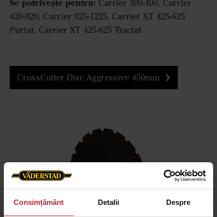
Se potrivește pentru:
Carrier 300-400, Carrier
420-820, Carrier 925-1225, Carrier XT 425-625
Purtat, Carrier XT 425-625 Tractat
CrossCutter Disc Aggressive 450mm
Consimțământ
Detalii
Despre