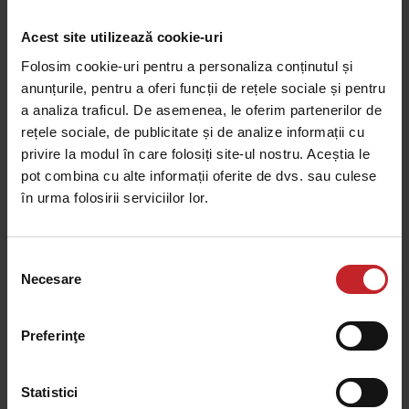
Acest site utilizează cookie-uri
Folosim cookie-uri pentru a personaliza conținutul și
Disc 432mm
anunțurile, pentru a oferi funcții de rețele sociale și pentru
a analiza traficul. De asemenea, le oferim partenerilor de
Adâncimea de lucru:
5-12cm
rețele sociale, de publicitate și de analize informații cu
Diametrul discului:
432mm
privire la modul în care folosiți site-ul nostru. Aceștia le
Tip de sol:
Ușor, mediu
pot combina cu alte informații oferite de dvs. sau culese
Se potrivește următoarelor mașini:
Carrier 300-
în urma folosirii serviciilor lor.
400, Carrier 420-820, Carrier 925-1225, Carrier XT
425-625 Purtat, Carrier XT 425-625 Tractat
Selecția
Necesare
consimțământului
Disc 432mm
Preferinţe
Statistici