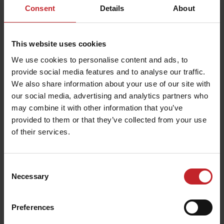
Consent
Details
About
This website uses cookies
We use cookies to personalise content and ads, to
provide social media features and to analyse our traffic.
We also share information about your use of our site with
our social media, advertising and analytics partners who
Disco de sementes para milho
may combine it with other information that you’ve
provided to them or that they’ve collected from your use
Número de furos: 32
of their services.
Tamanho do furo: 5,5 mm
Compatível com as seguintes
Consent
plantadeiras:
Tempo L 8-24, Tempo L 8-32 com
Necessary
Selection
Caixa Central.
Preferences
Disco de sementes para milho