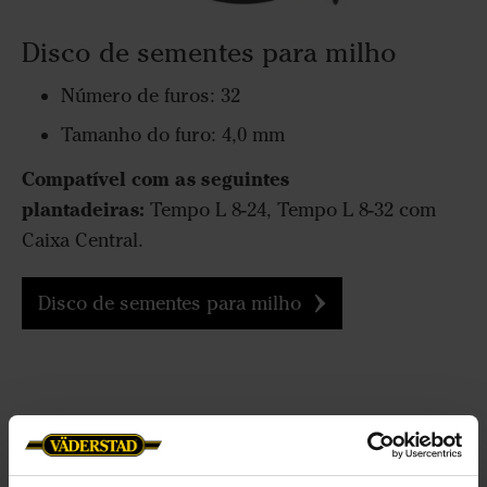
Disco de sementes para milho
Número de furos: 32
Tamanho do furo: 4,0 mm
Compatível com as seguintes
plantadeiras:
Tempo L 8-24, Tempo L 8-32 com
Caixa Central.
Disco de sementes para milho