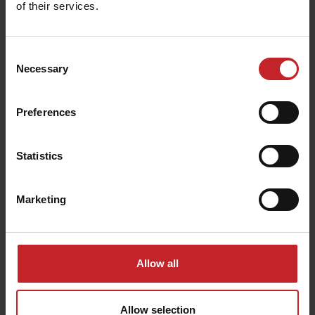
of their services.
Consent
Necessary
Selection
E‑Services com preparo de solo
baseado em mapa de prescrição
Preferences
E-Services é um aplicativo nativo para iPad que
possibilita aplicar mapa de prescrição para
Statistics
preparo de solo.
Marketing
Saiba mais
Allow all
Allow selection