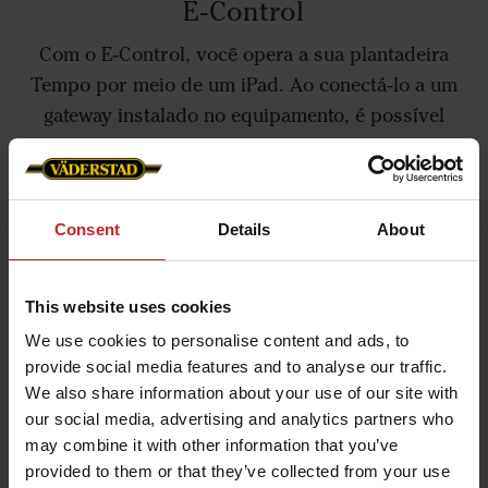
E-Control
Com o E‑Control, você opera a sua plantadeira
Tempo por meio de um iPad. Ao conectá‑lo a um
gateway instalado no equipamento, é possível
controlar todas as funções diretamente da cabine
do trator.
Consent
Details
About
Saiba mais
This website uses cookies
We use cookies to personalise content and ads, to
provide social media features and to analyse our traffic.
We also share information about your use of our site with
our social media, advertising and analytics partners who
may combine it with other information that you’ve
provided to them or that they’ve collected from your use