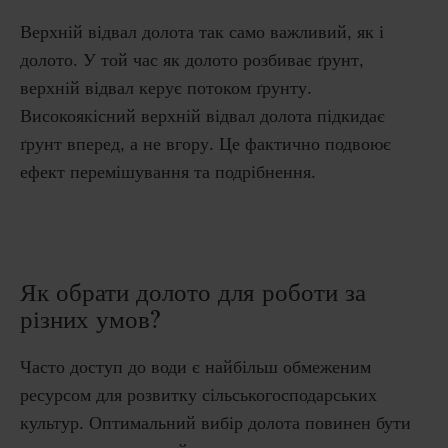
Верхній
відвал
долота
так
само
важливий
,
як
і
долото
.
У той час як долото розбиває ґрунт,
верхній відвал керує потоком ґрунту.
Високоякісний верхній відвал долота підкидає
ґрунт вперед, а не вгору.
Це фактично подвоює
ефект перемішування та подрібнення.
Як обрати долото для роботи за
різних умов?
Часто доступ до води є найбільш обмеженим
ресурсом для розвитку сільськогосподарських
культур.
Оптимальний вибір долота повинен бути