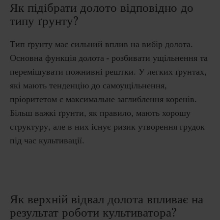
Як підібрати долото відповідно до
типу ґрунту?
Тип ґрунту має сильний вплив на вибір долота.
Основна функція долота - розбивати ущільнення та
перемішувати пожнивні рештки. У легких ґрунтах,
які мають тенденцію до самоущільнення,
пріоритетом є максимальне заглиблення коренів.
Більш важкі ґрунти, як правило, мають хорошу
структуру, але в них існує ризик утворення грудок
під час культивації.
Як верхній відвал долота впливає на
результат роботи культиватора?