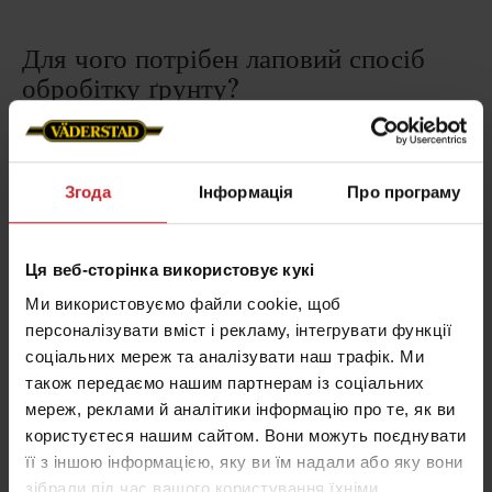
Для чого потрібен лаповий спосіб
обробітку ґрунту?
Лаповий культиватор є важливим інструментом для
різних типів землеробства.
Його агрономічні
Згода
Інформація
Про програму
характеристики включають такі важливі завдання,
як перемішування та розпушування ґрунту,
усунення ущільнень, що знижують врожайність,
Ця веб-сторінка використовує кукі
створення дрібнозернистого ґрунту, сприяння
Ми використовуємо файли cookie, щоб
укріпленню коренів та мінімізація проблем,
персоналізувати вміст і рекламу, інтегрувати функції
спричинених слимаками, мишами та проблемними
соціальних мереж та аналізувати наш трафік. Ми
також передаємо нашим партнерам із соціальних
комахами.
мереж, реклами й аналітики інформацію про те, як ви
користуєтеся нашим сайтом. Вони можуть поєднувати
її з іншою інформацією, яку ви їм надали або яку вони
зібрали під час вашого користування їхніми