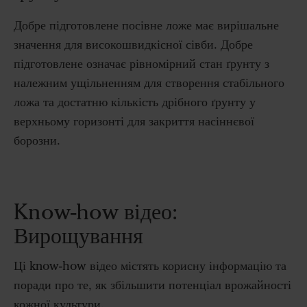
Добре підготовлене посівне ложе має вирішальне
значення для високошвидкісної сівби. Добре
підготовлене означає рівномірний стан ґрунту з
належним ущільненням для створення стабільного
ложа та достатню кількість дрібного ґрунту у
верхньому горизонті для закриття насіннєвої
борозни.
Know-how
відео
:
Вирощування
Ці know-how відео містять корисну інформацію та
поради про те, як збільшити потенціал врожайності
кожної культури.