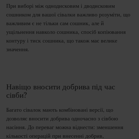
При виборі між однодисковим і дводисковим
сошником для вашої сівалки важливо розуміти, що
важливим є не тільки сам сошник, але й
ущільнення навколо сошника, спосіб копіювання
контуру і тиск сошника, що також має велике
значення.
Навіщо вносити добрива під час
сівби?
Багато сівалок мають комбіновані версії, що
дозволяє вносити добрива одночасно з сівбою
насіння.
До переваг можна віднести: зменшення
кількості операцій при внесенні добрив,