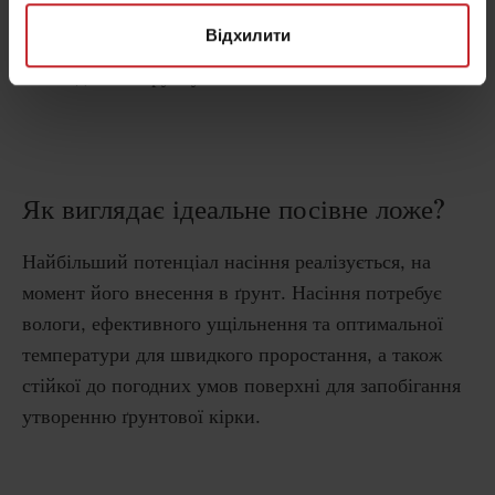
Це сприяє гігієні поля для створення найкращих
Відхилити
умов для наступної культури, а також зменшує
пошкодження ґрунту.
Як виглядає ідеальне посівне ложе?
Найбільший потенціал насіння реалізується, на
момент його внесення в ґрунт. Насіння потребує
вологи, ефективного ущільнення та оптимальної
температури для швидкого проростання, а також
стійкої до погодних умов поверхні для запобігання
утворенню ґрунтової кірки.