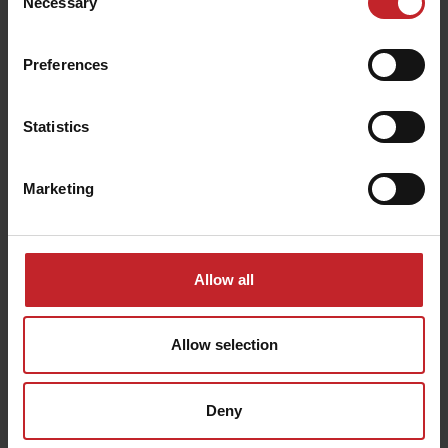
Necessary
Selection
Preferences
Statistics
Buscar documentos de productos
Marketing
¿Busca documentos de productos como
manuales, libros de repuestos o inicios rápidos
para su producto Väderstad? Los manuales y los
Allow all
libros de piezas de repuesto están disponibles
para todos los productos que fabricamos desde
Allow selection
1962.
Deny
¡Utilice nuestra búsqueda!