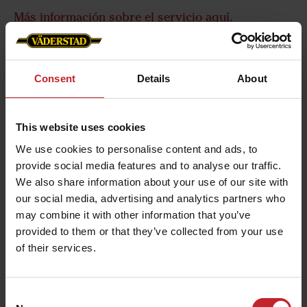
Más información sobre el servicio aquí
.
Consent
Details
About
Servicio de pretemporada: Rapid A
600-800C
This website uses cookies
Aprenda a realizar correctamente el
We use cookies to personalise content and ads, to
provide social media features and to analyse our traffic.
mantenimiento de su Rapid antes de que comience
We also share information about your use of our site with
la temporada.
our social media, advertising and analytics partners who
may combine it with other information that you’ve
provided to them or that they’ve collected from your use
of their services.
Consent