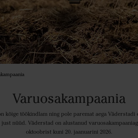
akampaania
Varuosakampaania
on kõige töökindlam ning pole paremat aega Väderstadi 
i just nüüd. Väderstad on alustanud varuosakampaaniaga
oktoobrist kuni 20. jaanuarini 2026.