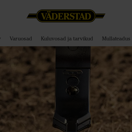
v
Varuosad
Kuluvosad ja tarvikud
Mullateadus