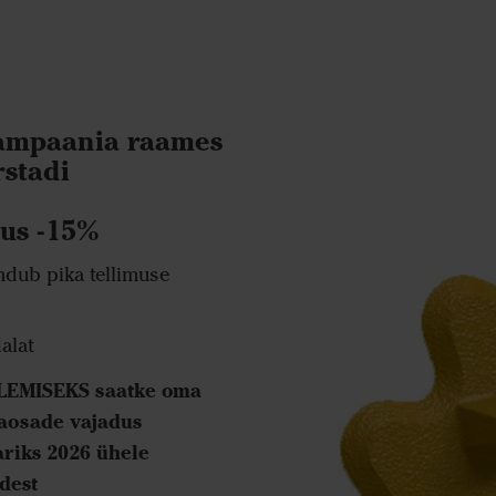
ampaania raames
stadi
us -15%
dub pika tellimuse
alat
EMISEKS saatke oma
raosade vajadus
uariks 2026 ühele
idest