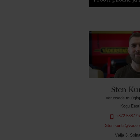
Sten Ku
Varuosade müügispe
Kogu Eest
+372 5887 9
Sten.kunts@vader
Välja 3, Soin