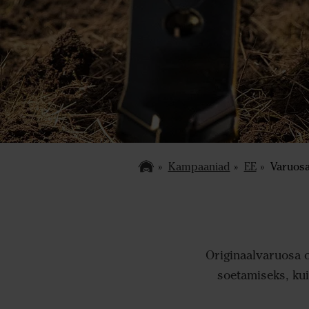
Kampaaniad
EE
Varuos
Originaalvaruosa 
soetamiseks, ku