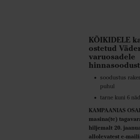
KÕIKIDELE k
ostetud Väder
varuosadele
hinnasoodust
soodustus raken
puhul
tarne kuni 6 näd
KAMPAANIAS OSAL
masina(te) tagava
hiljemalt 20. jaan
allolevatest e-mail