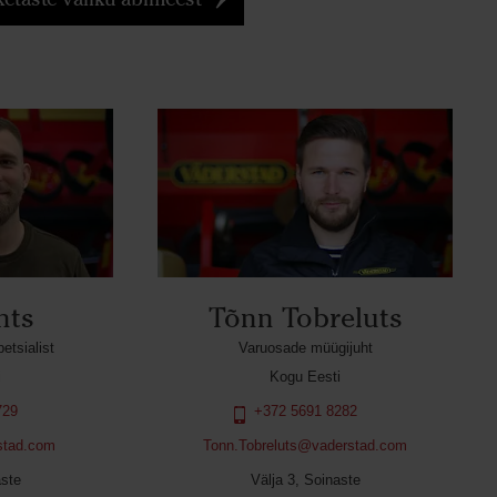
nts
Tõnn Tobreluts
tsialist
Varuosade müügijuht
i
Kogu Eesti
729
+372 5691 8282
stad.com
Tonn.Tobreluts@vaderstad.com
aste
Välja 3, Soinaste