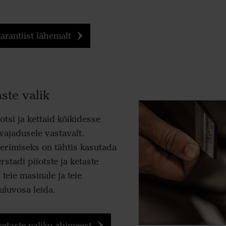
arantiist lähemalt
aste valik
tsi ja kettaid kõikidesse
 vajadusele vastavalt.
rimiseks on tähtis kasutada
stadi piiotste ja ketaste
teie masinale ja teie
uluvosa leida.
 ketaste valiku abimeest