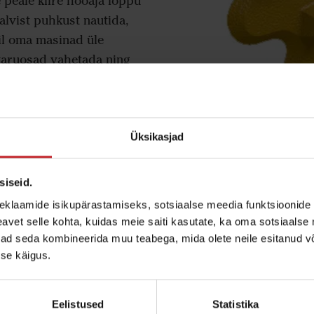
 peale kiire hooaja lõppu
alvist puhkust nautida,
eil oma masinad üle
varuosad vahetada ning
datuna uut hooaega
teile siin toeks ja abiks,
i masinatele tasuta
HOOLDUSTEHNIKUGA,
Üksikasjad
hendust!
siseid.
eklaamide isikupärastamiseks, sotsiaalse meedia funktsioonide 
vet selle kohta, kuidas meie saiti kasutate, ka oma sotsiaalse 
ivad seda kombineerida muu teabega, mida olete neile esitanud 
originaalvaruosa?
se käigus.
õistame masina iga komponendi tähtsust, olenemata sel
i polt, mille ehitus ja paigaldamine pole läbi mõeldud, 
Eelistused
Statistika