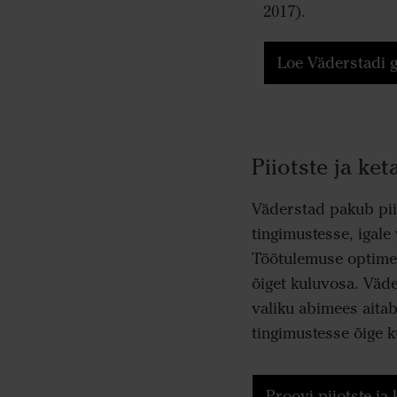
2017).
Loe Väderstadi g
Piiotste ja ket
Väderstad pakub piio
tingimustesse, igale
Töötulemuse optimee
õiget kuluvosa. Väder
valiku abimees aitab 
tingimustesse õige k
Proovi piiotste ja