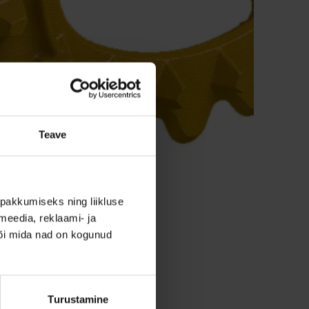
Teave
pakkumiseks ning liikluse
meedia, reklaami- ja
või mida nad on kogunud
lest, kui väike
võib hiljem suuri
Turustamine