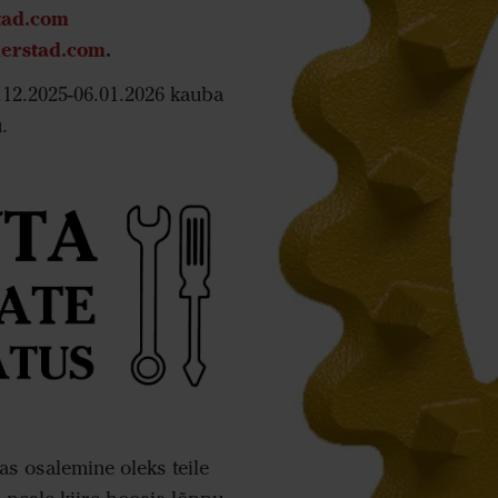
tad.com
derstad.com
.
12.2025-06.01.2026 kauba
u.
s osalemine oleks teile