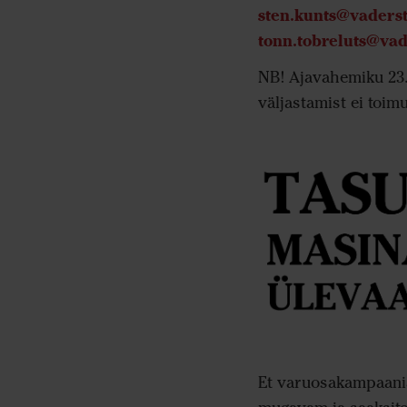
sten.kunts@vaders
tonn.tobreluts@va
NB! Ajavahemiku 23.
väljastamist ei toim
Et varuosakampaania